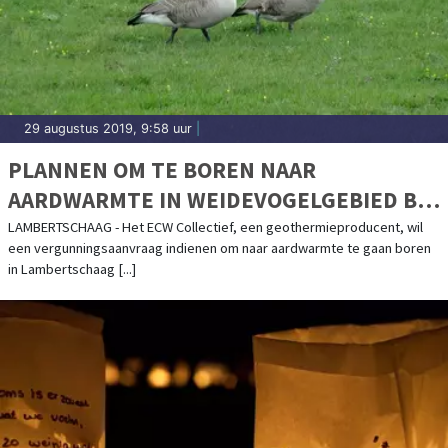
29 augustus 2019, 9:58 uur
|
PLANNEN OM TE BOREN NAAR
AARDWARMTE IN WEIDEVOGELGEBIED BIJ
LAMBERTSCHAAG
LAMBERTSCHAAG - Het ECW Collectief, een geothermieproducent, wil
een vergunningsaanvraag indienen om naar aardwarmte te gaan boren
in Lambertschaag [...]