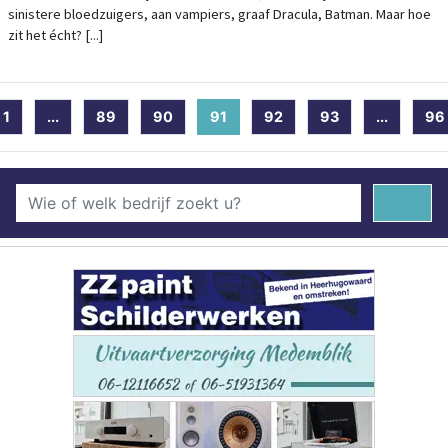
sinistere bloedzuigers, aan vampiers, graaf Dracula, Batman. Maar hoe
zit het écht? [...]
1
...
89
90
91
(current)
92
93
...
96