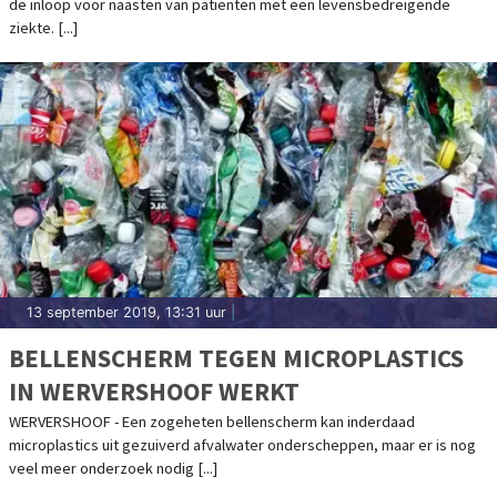
de inloop voor naasten van patiënten met een levensbedreigende
ziekte. [...]
13 september 2019, 13:31 uur
|
BELLENSCHERM TEGEN MICROPLASTICS
IN WERVERSHOOF WERKT
WERVERSHOOF - Een zogeheten bellenscherm kan inderdaad
microplastics uit gezuiverd afvalwater onderscheppen, maar er is nog
veel meer onderzoek nodig [...]