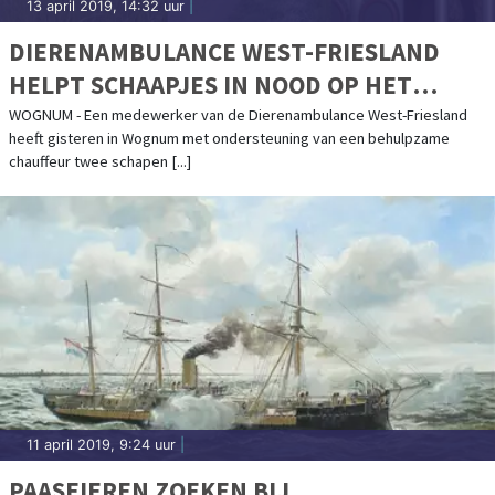
13 april 2019, 14:32 uur
|
DIERENAMBULANCE WEST-FRIESLAND
HELPT SCHAAPJES IN NOOD OP HET
DROGE
WOGNUM - Een medewerker van de Dierenambulance West-Friesland
heeft gisteren in Wognum met ondersteuning van een behulpzame
chauffeur twee schapen [...]
11 april 2019, 9:24 uur
|
PAASEIEREN ZOEKEN BIJ