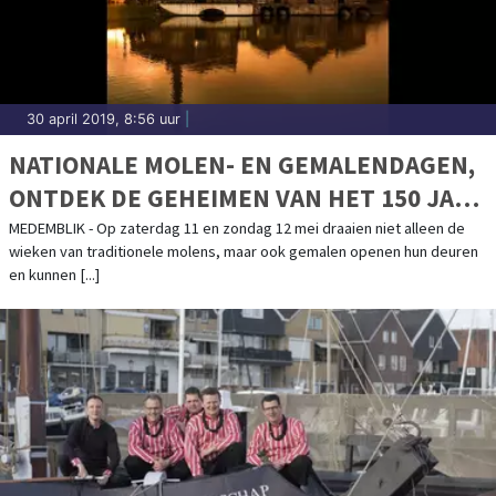
30 april 2019, 8:56 uur
|
NATIONALE MOLEN- EN GEMALENDAGEN,
ONTDEK DE GEHEIMEN VAN HET 150 JAAR
OUDE STOOMGEMAAL ‘VIER NOORDER
MEDEMBLIK - Op zaterdag 11 en zondag 12 mei draaien niet alleen de
wieken van traditionele molens, maar ook gemalen openen hun deuren
KOGGEN’!
en kunnen [...]