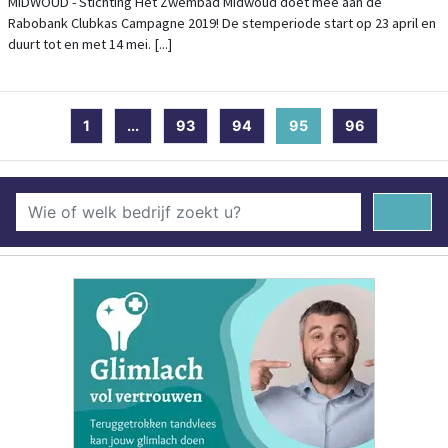
MIDWOUD - Stichting Het Zwembad Midwoud doet mee aan de
Rabobank Clubkas Campagne 2019! De stemperiode start op 23 april en
duurt tot en met 14 mei. [...]
1
...
93
94
95
(current)
96