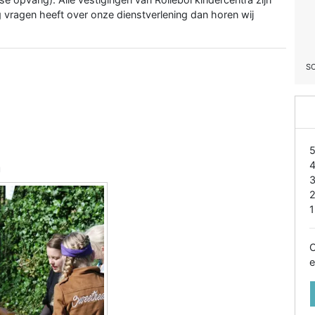
g vragen heeft over onze dienstverlening dan horen wij
S
a
1
O
e