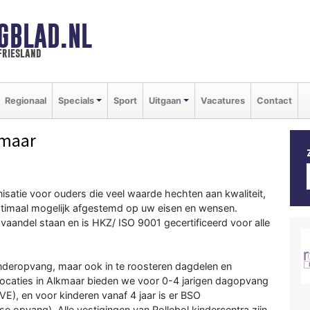
GBLAD.NL
friesland
Regionaal
Specials
Sport
Uitgaan
Vacatures
Contact
kmaar
isatie voor ouders die veel waarde hechten aan kwaliteit,
s optimaal mogelijk afgestemd op uw eisen en wensen.
t vaandel staan en is HKZ/ ISO 9001 gecertificeerd voor alle
 kinderopvang, maar ook in te roosteren dagdelen en
 locaties in Alkmaar bieden we voor 0-4 jarigen dagopvang
), en voor kinderen vanaf 4 jaar is er BSO
 opvang). Alle vestigingen van Rollebol kindercentra zijn