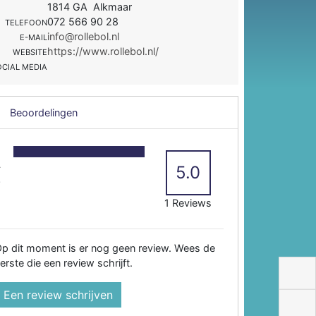
1814 GA Alkmaar
072 566 90 28
TELEFOON
info@rollebol.nl
E-MAIL
https://www.rollebol.nl/
WEBSITE
OCIAL MEDIA
Beoordelingen
5
4
5.0
3
2
1 Reviews
p dit moment is er nog geen review. Wees de
erste die een review schrijft.
Een review schrijven