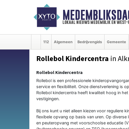
MEDEMBLIKSDA
lokaal nieuws medemblik en west-
112
Algemeen
Bedrijvengids
Gemeente
Rollebol Kindercentra
in Al
Rollebol Kindercentra
Rollebol is een professionele kinderopvangorgan
service en flexibiliteit. Onze dienstverlening i
Rollebol kindercentra heeft kwaliteit hoog in he
vestigingen.
Bij ons kunt u niet alleen kiezen voor reguliere
flexibele opvang op basis van uren. Op diverse
en peuteropvang met voorschoolse educatie (VVE
(buitenschoolse opvang) en TSO (tussenschoolse