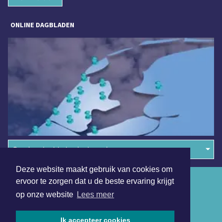
ONLINE DAGBLADEN
Overige dagbladen in de regio
Deze website maakt gebruik van cookies om
Algemene voorwaarden
ervoor te zorgen dat u de beste ervaring krijgt
op onze website
Lees meer
Disclaimer
Privacy Statement
Ik accepteer cookies