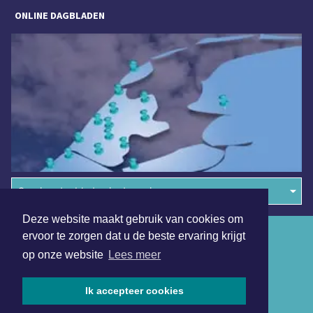
ONLINE DAGBLADEN
Overige dagbladen in de regio
Deze website maakt gebruik van cookies om
Algemene voorwaarden
ervoor te zorgen dat u de beste ervaring krijgt
op onze website
Lees meer
Disclaimer
Privacy Statement
Ik accepteer cookies
Copyright (c) 2026 | Medembliksdagblad.nl - Alle rechten