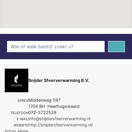
Snijder Sfeerverwarming B.V.
Middenweg 597
ADRES
1704 BH Heerhugowaard
072-5722529
TELEFOON
info@snijdersfeerverwarming.nl
E-MAIL
http://snijdersfeerverwarming.nl/
WEBSITE
SOCIAL MEDIA