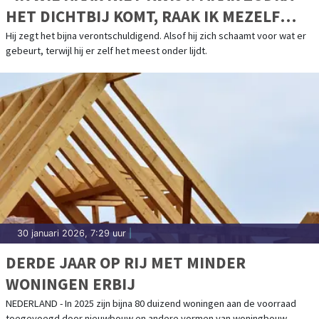
HET DICHTBIJ KOMT, RAAK IK MEZELF
KWIJT.”
Hij zegt het bijna verontschuldigend. Alsof hij zich schaamt voor wat er
gebeurt, terwijl hij er zelf het meest onder lijdt.
30 januari 2026, 7:29 uur
|
DERDE JAAR OP RIJ MET MINDER
WONINGEN ERBIJ
NEDERLAND - In 2025 zijn bijna 80 duizend woningen aan de voorraad
toegevoegd door nieuwbouw en andere vormen van woningbouw.