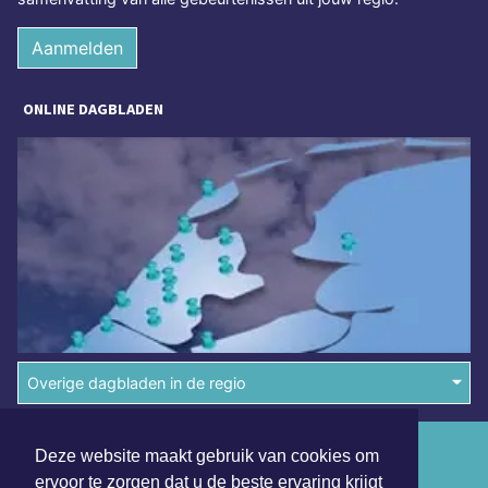
Aanmelden
ONLINE DAGBLADEN
Overige dagbladen in de regio
Algemene voorwaarden
Deze website maakt gebruik van cookies om
ervoor te zorgen dat u de beste ervaring krijgt
Disclaimer