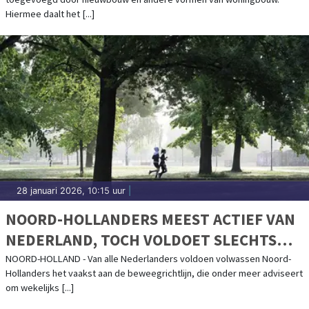
Hiermee daalt het [...]
28 januari 2026, 10:15 uur
|
NOORD-HOLLANDERS MEEST ACTIEF VAN
NEDERLAND, TOCH VOLDOET SLECHTS
HELFT AAN BEWEEGRICHTLIJN
NOORD-HOLLAND - Van alle Nederlanders voldoen volwassen Noord-
Hollanders het vaakst aan de beweegrichtlijn, die onder meer adviseert
om wekelijks [...]