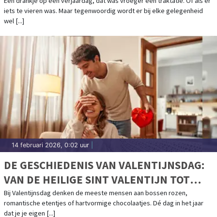
Een drankje op een verjaardag, dat was vroeger een traktatie. Of als er
iets te vieren was. Maar tegenwoordig wordt er bij elke gelegenheid
wel [...]
14 februari 2026, 0:02 uur
|
DE GESCHIEDENIS VAN VALENTIJNSDAG:
VAN DE HEILIGE SINT VALENTIJN TOT
COMMERCIEEL LIEFDESFEEST
Bij Valentijnsdag denken de meeste mensen aan bossen rozen,
romantische etentjes of hartvormige chocolaatjes. Dé dag in het jaar
dat je je eigen [...]