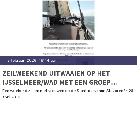
9 februari 2026, 16:44 uur
|
ZEILWEEKEND UITWAAIEN OP HET
IJSSELMEER/WAD MET EEN GROEP
VROUWEN
Een weekend zeilen met vrouwen op de Stanfries vanuit Stavoren24-26
april 2026.