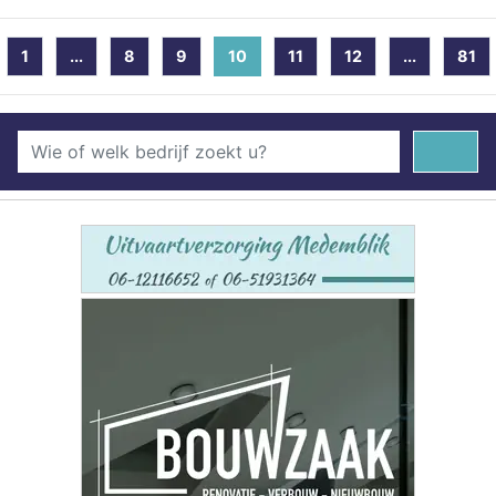
1
...
8
9
10
(current)
11
12
...
81