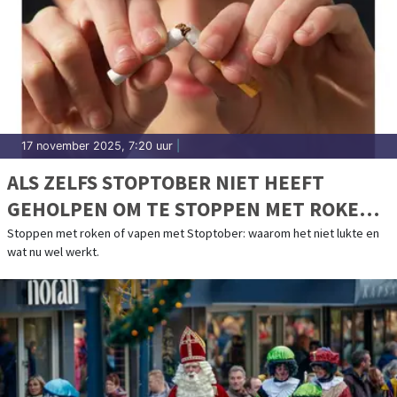
17 november 2025, 7:20 uur
|
ALS ZELFS STOPTOBER NIET HEEFT
GEHOLPEN OM TE STOPPEN MET ROKEN
OF VAPEN
Stoppen met roken of vapen met Stoptober: waarom het niet lukte en
wat nu wel werkt.