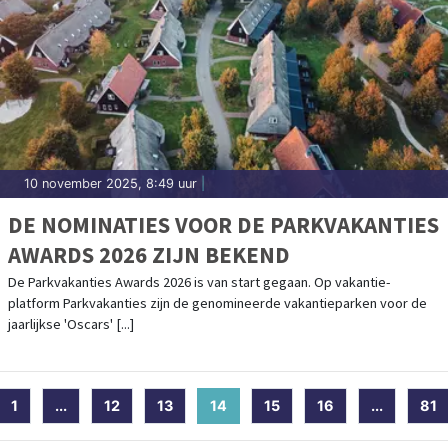
10 november 2025, 8:49 uur
|
DE NOMINATIES VOOR DE PARKVAKANTIES
AWARDS 2026 ZIJN BEKEND
De Parkvakanties Awards 2026 is van start gegaan. Op vakantie-
platform Parkvakanties zijn de genomineerde vakantieparken voor de
jaarlijkse 'Oscars' [...]
1
...
12
13
14
(current)
15
16
...
81