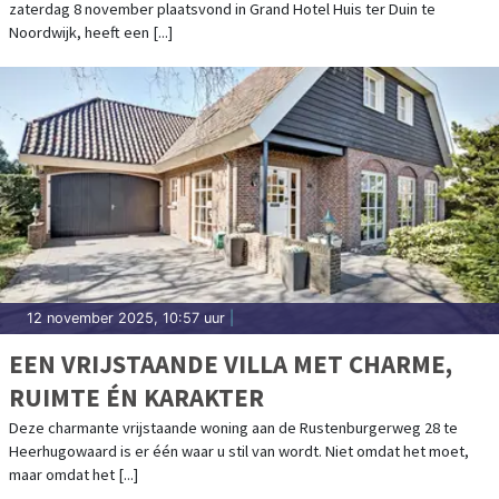
zaterdag 8 november plaatsvond in Grand Hotel Huis ter Duin te
UITHUISPLAATSING IN BOLIVIA EN PERU
Noordwijk, heeft een [...]
TE DOORBREKEN
12 november 2025, 10:57 uur
|
EEN VRIJSTAANDE VILLA MET CHARME,
RUIMTE ÉN KARAKTER
Deze charmante vrijstaande woning aan de Rustenburgerweg 28 te
Heerhugowaard is er één waar u stil van wordt. Niet omdat het moet,
maar omdat het [...]