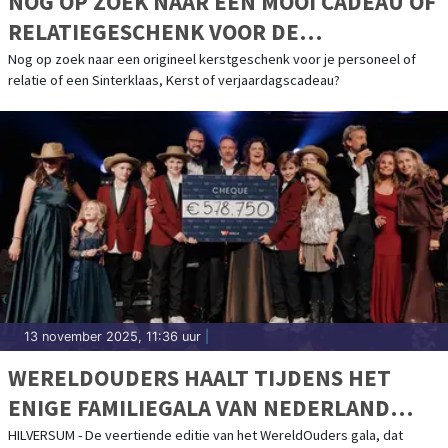
NOG OP ZOEK NAAR EEN MOOI CADEAU OF
RELATIEGESCHENK VOOR DE
FEESTDAGEN?
Nog op zoek naar een origineel kerstgeschenk voor je personeel of
relatie of een Sinterklaas, Kerst of verjaardagscadeau?
13 november 2025, 11:36 uur
|
WERELDOUDERS HAALT TIJDENS HET
ENIGE FAMILIEGALA VAN NEDERLAND
€578.750,- OP OM DE STROOM VAN
HILVERSUM - De veertiende editie van het WereldOuders gala, dat