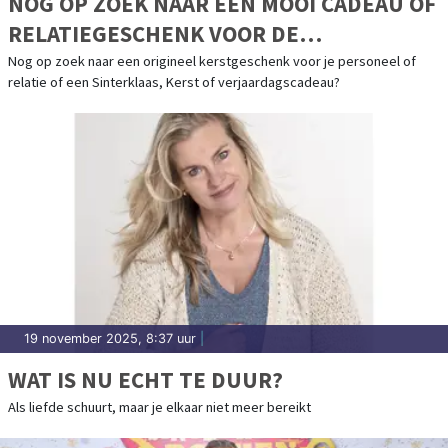
NOG OP ZOEK NAAR EEN MOOI CADEAU OF
RELATIEGESCHENK VOOR DE
FEESTDAGEN?
Nog op zoek naar een origineel kerstgeschenk voor je personeel of
relatie of een Sinterklaas, Kerst of verjaardagscadeau?
19 november 2025, 8:37 uur
|
WAT IS NU ECHT TE DUUR?
Als liefde schuurt, maar je elkaar niet meer bereikt