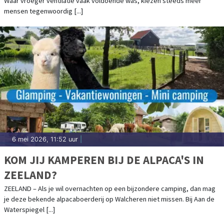
Waar vroeger ventilatie vaak voldoende was, kiezen steeds meer
mensen tegenwoordig [...]
6 mei 2026, 11:52 uur
|
KOM JIJ KAMPEREN BIJ DE ALPACA'S IN
ZEELAND?
ZEELAND – Als je wil overnachten op een bijzondere camping, dan mag
je deze bekende alpacaboerderij op Walcheren niet missen. Bij Aan de
Waterspiegel [...]