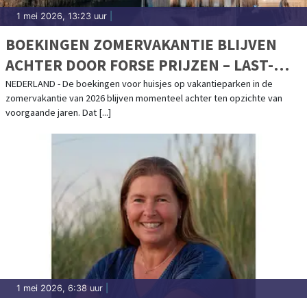
1 mei 2026, 13:23 uur
|
BOEKINGEN ZOMERVAKANTIE BLIJVEN
ACHTER DOOR FORSE PRIJZEN – LAST-
MINUTE EXPLOSIE VERWACHT
NEDERLAND - De boekingen voor huisjes op vakantieparken in de
zomervakantie van 2026 blijven momenteel achter ten opzichte van
voorgaande jaren. Dat [...]
1 mei 2026, 6:38 uur
|