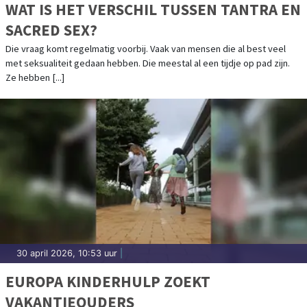
WAT IS HET VERSCHIL TUSSEN TANTRA EN
SACRED SEX?
Die vraag komt regelmatig voorbij. Vaak van mensen die al best veel
met seksualiteit gedaan hebben. Die meestal al een tijdje op pad zijn.
Ze hebben [...]
30 april 2026, 10:53 uur
|
EUROPA KINDERHULP ZOEKT
VAKANTIEOUDERS