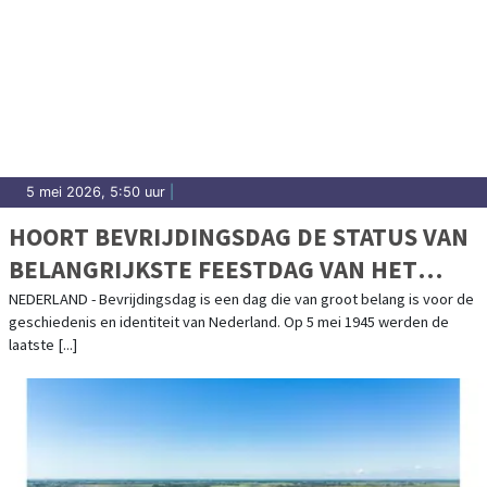
5 mei 2026, 5:50 uur
|
HOORT BEVRIJDINGSDAG DE STATUS VAN
BELANGRIJKSTE FEESTDAG VAN HET
JAAR TE KRIJGEN?
NEDERLAND - Bevrijdingsdag is een dag die van groot belang is voor de
geschiedenis en identiteit van Nederland. Op 5 mei 1945 werden de
laatste [...]