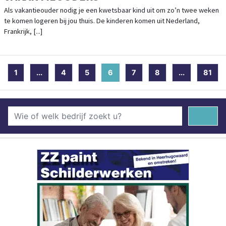
Als vakantieouder nodig je een kwetsbaar kind uit om zo’n twee weken
te komen logeren bij jou thuis. De kinderen komen uit Nederland,
Frankrijk, [...]
1
...
4
5
6
(current)
7
8
...
81