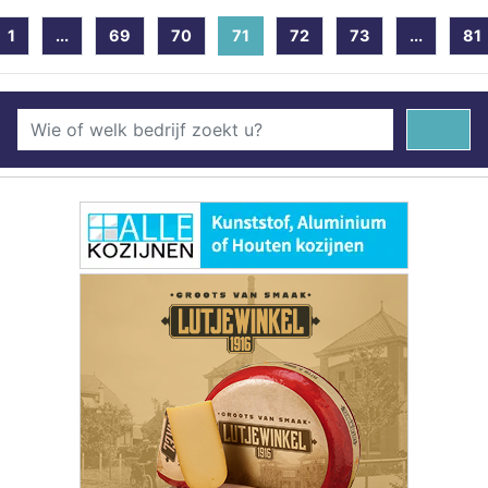
1
...
69
70
71
(current)
72
73
...
81