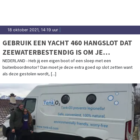
18 oktober 2021, 14:19 uur
|
GEBRUIK EEN YACHT 460 HANGSLOT DAT
ZEEWATERBESTENDIG IS OM JE
BUITENBOORDMOTOR OPTIMAAL TE
NEDERLAND - Heb jij een eigen boot of een sloep met een
buitenboordmotor? Dan moet je deze extra goed op slot zetten want
BEVEILIGEN
als deze gestolen wordt, [...]