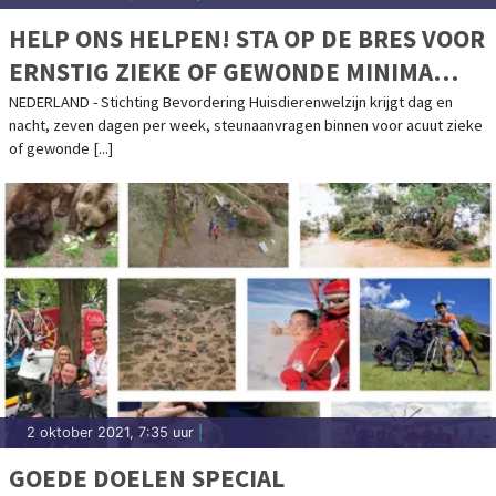
HELP ONS HELPEN! STA OP DE BRES VOOR
ERNSTIG ZIEKE OF GEWONDE MINIMA
HUISDIEREN
NEDERLAND - Stichting Bevordering Huisdierenwelzijn krijgt dag en
nacht, zeven dagen per week, steunaanvragen binnen voor acuut zieke
of gewonde [...]
2 oktober 2021, 7:35 uur
|
GOEDE DOELEN SPECIAL