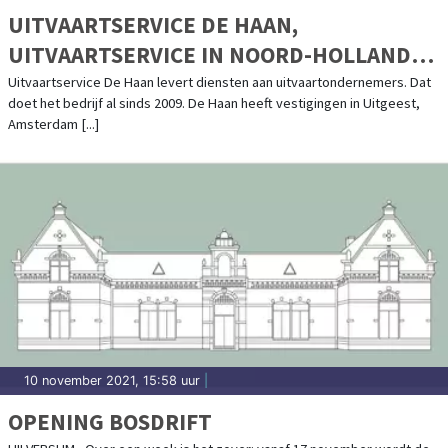
UITVAARTSERVICE DE HAAN,
UITVAARTSERVICE IN NOORD-HOLLAND
EN DAARBUITEN
Uitvaartservice De Haan levert diensten aan uitvaartondernemers. Dat
doet het bedrijf al sinds 2009. De Haan heeft vestigingen in Uitgeest,
Amsterdam [...]
10 november 2021, 15:58 uur
|
OPENING BOSDRIFT