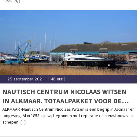
caravan, [...]
25 september 2021, 11:46 uur
|
NAUTISCH CENTRUM NICOLAAS WITSEN
IN ALKMAAR. TOTAALPAKKET VOOR DE
WATERSPORT.
ALKMAAR -Nautisch Centrum Nicolaas Witsen is een begrip in Alkmaar en
omgeving. Al in 1853 zijn wij begonnen met reparatie en nieuwbouw van
schepen. [...]