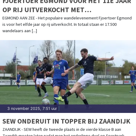
FJOERTOER EGMOND VOOR HET 11E JAAR
OP RIJ UITVERKOCHT MET
RECORDAANTAL WANDELAARS
EGMOND AAN ZEE - Het populaire wandelevenement Fjoertoer Egmond
is voor het elfde jaar op rij uitverkocht. In totaal staan er 17.500
wandelaars aan [...]
3 november 2025, 7:51 uur
|
SEW ONDERUIT IN TOPPER BIJ ZAANDIJK
ZAANDIJK - SEW heeft de tweede plaats in de vierde klasse B aan
Zaandijk moeten laten nadat men het onderlinge duel op Sportpark