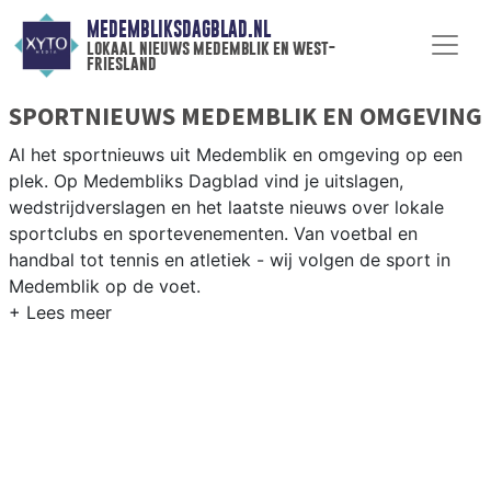
MEDEMBLIKSDAGBLAD.NL
lokaal nieuws medemblik en west-
friesland
SPORTNIEUWS MEDEMBLIK EN OMGEVING
Al het sportnieuws uit Medemblik en omgeving op een
plek. Op Medembliks Dagblad vind je uitslagen,
wedstrijdverslagen en het laatste nieuws over lokale
sportclubs en sportevenementen. Van voetbal en
handbal tot tennis en atletiek - wij volgen de sport in
Medemblik op de voet.
LOKALE SPORT MEDEMBLIK
Van VV Medemblik en Andijk tot zeilen op het
IJsselmeer en korfbal in de West-Friese dorpen — sport
in Medemblik is sterk verbonden met het water. Blijf op
de hoogte van alle sportieve uitslagen en prestaties in
Medemblik.