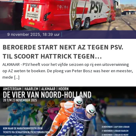
9 november 2025, 18:39 uur
|
BEROERDE START NEKT AZ TEGEN PSV.
TIL SCOORT HATTRICK TEGEN
VOORMALIGE CLUB
ALKMAAR - PSV heeft voor het vijfde seizoen op rij een uitoverwinning
op AZ weten te boeken. De ploeg van Peter Bosz was heer en meester,
mede [...]