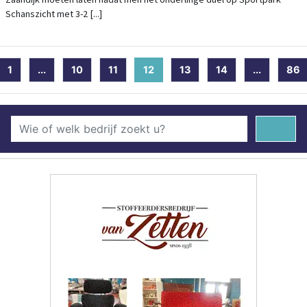
Schanszicht met 3-2 [...]
1
...
10
11
12
(current)
13
14
...
86