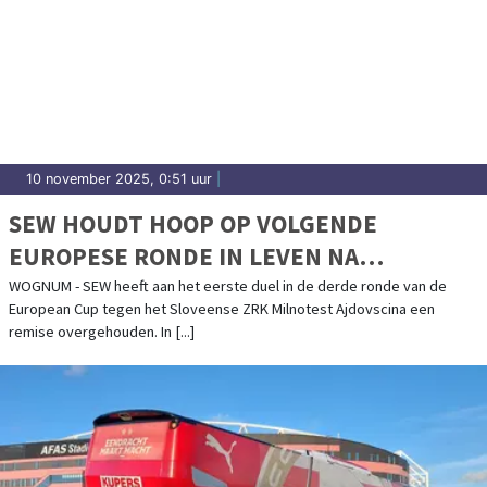
10 november 2025, 0:51 uur
|
SEW HOUDT HOOP OP VOLGENDE
EUROPESE RONDE IN LEVEN NA
ZINDERENDE REMISE
WOGNUM - SEW heeft aan het eerste duel in de derde ronde van de
European Cup tegen het Sloveense ZRK Milnotest Ajdovscina een
remise overgehouden. In [...]