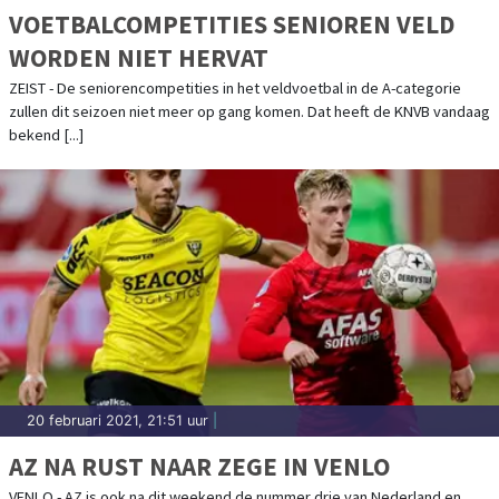
VOETBALCOMPETITIES SENIOREN VELD
WORDEN NIET HERVAT
ZEIST - De seniorencompetities in het veldvoetbal in de A-categorie
zullen dit seizoen niet meer op gang komen. Dat heeft de KNVB vandaag
bekend [...]
20 februari 2021, 21:51 uur
|
AZ NA RUST NAAR ZEGE IN VENLO
VENLO - AZ is ook na dit weekend de nummer drie van Nederland en