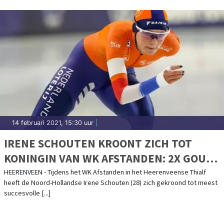
14 februari 2021, 15:30 uur
|
IRENE SCHOUTEN KROONT ZICH TOT
KONINGIN VAN WK AFSTANDEN: 2X GOUD,
2X BRONS
HEERENVEEN - Tijdens het WK Afstanden in het Heerenveense Thialf
heeft de Noord-Hollandse Irene Schouten (28) zich gekroond tot meest
succesvolle [...]