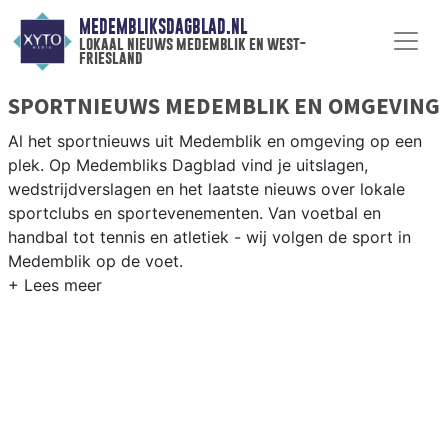
MEDEMBLIKSDAGBLAD.NL
lokaal nieuws medemblik en west-
friesland
SPORTNIEUWS MEDEMBLIK EN OMGEVING
Al het sportnieuws uit Medemblik en omgeving op een
plek. Op Medembliks Dagblad vind je uitslagen,
wedstrijdverslagen en het laatste nieuws over lokale
sportclubs en sportevenementen. Van voetbal en
handbal tot tennis en atletiek - wij volgen de sport in
Medemblik op de voet.
LOKALE SPORT MEDEMBLIK
Van VV Medemblik en Andijk tot zeilen op het
IJsselmeer en korfbal in de West-Friese dorpen — sport
in Medemblik is sterk verbonden met het water. Blijf op
de hoogte van alle sportieve uitslagen en prestaties in
Medemblik.