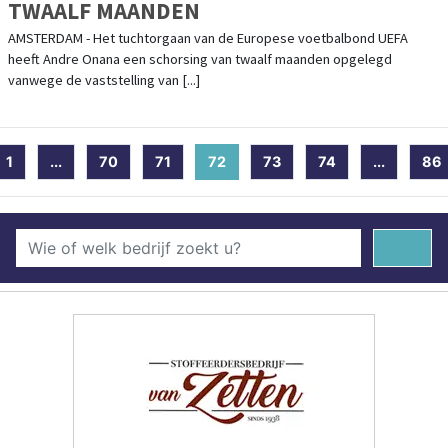
TWAALF MAANDEN
AMSTERDAM - Het tuchtorgaan van de Europese voetbalbond UEFA
heeft Andre Onana een schorsing van twaalf maanden opgelegd
vanwege de vaststelling van [...]
1
...
70
71
72
(current)
73
74
...
86