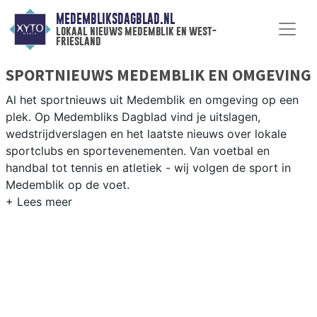
MEDEMBLIKSDAGBLAD.NL
lokaal nieuws medemblik en west-
friesland
SPORTNIEUWS MEDEMBLIK EN OMGEVING
Al het sportnieuws uit Medemblik en omgeving op een
plek. Op Medembliks Dagblad vind je uitslagen,
wedstrijdverslagen en het laatste nieuws over lokale
sportclubs en sportevenementen. Van voetbal en
handbal tot tennis en atletiek - wij volgen de sport in
Medemblik op de voet.
LOKALE SPORT MEDEMBLIK
Van VV Medemblik en Andijk tot zeilen op het
IJsselmeer en korfbal in de West-Friese dorpen — sport
in Medemblik is sterk verbonden met het water. Blijf op
de hoogte van alle sportieve uitslagen en prestaties in
Medemblik.