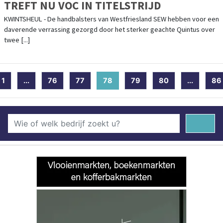
TREFT NU VOC IN TITELSTRIJD
KWINTSHEUL - De handbalsters van Westfriesland SEW hebben voor een
daverende verrassing gezorgd door het sterker geachte Quintus over
twee [...]
1
...
76
77
78
(current)
79
80
...
86