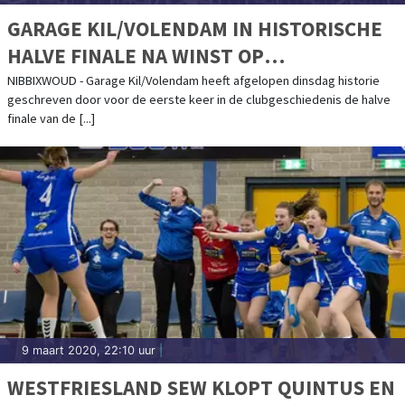
GARAGE KIL/VOLENDAM IN HISTORISCHE
HALVE FINALE NA WINST OP
WESTFRIESLAND SEW
NIBBIXWOUD - Garage Kil/Volendam heeft afgelopen dinsdag historie
geschreven door voor de eerste keer in de clubgeschiedenis de halve
finale van de [...]
9 maart 2020, 22:10 uur
|
WESTFRIESLAND SEW KLOPT QUINTUS EN