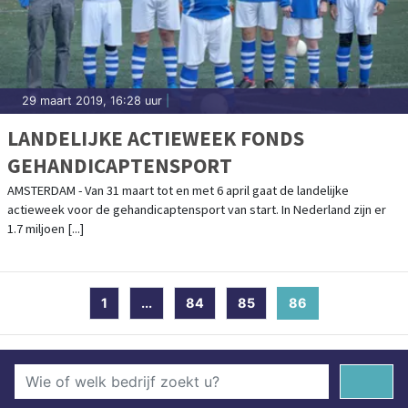
29 maart 2019, 16:28 uur
|
LANDELIJKE ACTIEWEEK FONDS
GEHANDICAPTENSPORT
AMSTERDAM - Van 31 maart tot en met 6 april gaat de landelijke
actieweek voor de gehandicaptensport van start. In Nederland zijn er
1.7 miljoen [...]
1
...
84
85
86
(current)