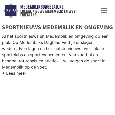
MEDEMBLIKSDAGBLAD.NL
lokaal nieuws medemblik en west-
friesland
SPORTNIEUWS MEDEMBLIK EN OMGEVING
Al het sportnieuws uit Medemblik en omgeving op een
plek. Op Medembliks Dagblad vind je uitslagen,
wedstrijdverslagen en het laatste nieuws over lokale
sportclubs en sportevenementen. Van voetbal en
handbal tot tennis en atletiek - wij volgen de sport in
Medemblik op de voet.
LOKALE SPORT MEDEMBLIK
Van VV Medemblik en Andijk tot zeilen op het
IJsselmeer en korfbal in de West-Friese dorpen — sport
in Medemblik is sterk verbonden met het water. Blijf op
de hoogte van alle sportieve uitslagen en prestaties in
Medemblik.