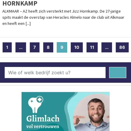
HORNKAMP
ALKMAAR – AZ heeft zich versterkt met Jizz Hornkamp. De 27-jarige
spits maakt de overstap van Heracles Almelo naar de club uit Alkmaar
en heeft een [...]
1
...
7
8
9
(current)
10
11
...
86