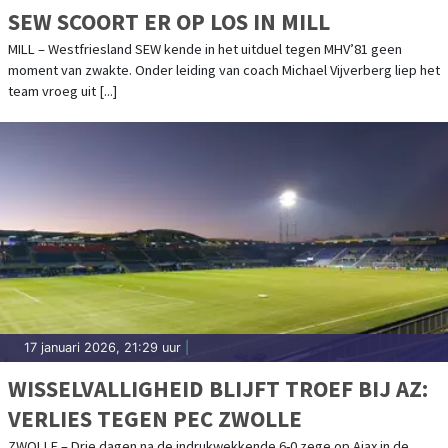
SEW SCOORT ER OP LOS IN MILL
MILL – Westfriesland SEW kende in het uitduel tegen MHV’81 geen
moment van zwakte. Onder leiding van coach Michael Vijverberg liep het
team vroeg uit [...]
17 januari 2026, 21:29 uur
|
WISSELVALLIGHEID BLIJFT TROEF BIJ AZ:
VERLIES TEGEN PEC ZWOLLE
ZWOLLE – Drie dagen na de indrukwekkende 6-0 zege op Ajax in de