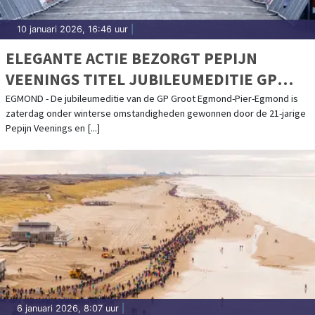
10 januari 2026, 16:46 uur
|
ELEGANTE ACTIE BEZORGT PEPIJN
VEENINGS TITEL JUBILEUMEDITIE GP
GROOT EGMOND-PIER-EGMOND
EGMOND - De jubileumeditie van de GP Groot Egmond-Pier-Egmond is
zaterdag onder winterse omstandigheden gewonnen door de 21-jarige
Pepijn Veenings en [...]
6 januari 2026, 8:07 uur
|