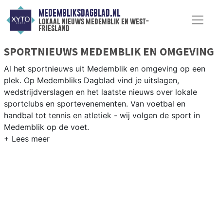
MEDEMBLIKSDAGBLAD.NL
lokaal nieuws medemblik en west-
friesland
SPORTNIEUWS MEDEMBLIK EN OMGEVING
Al het sportnieuws uit Medemblik en omgeving op een
plek. Op Medembliks Dagblad vind je uitslagen,
wedstrijdverslagen en het laatste nieuws over lokale
sportclubs en sportevenementen. Van voetbal en
handbal tot tennis en atletiek - wij volgen de sport in
Medemblik op de voet.
LOKALE SPORT MEDEMBLIK
Van VV Medemblik en Andijk tot zeilen op het
IJsselmeer en korfbal in de West-Friese dorpen — sport
in Medemblik is sterk verbonden met het water. Blijf op
de hoogte van alle sportieve uitslagen en prestaties in
Medemblik.