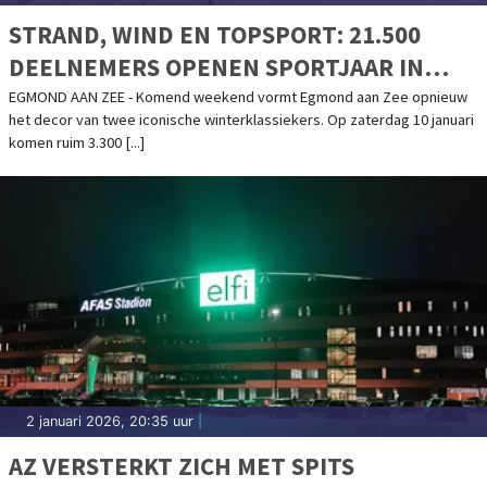
STRAND, WIND EN TOPSPORT: 21.500
DEELNEMERS OPENEN SPORTJAAR IN
EGMOND AAN ZEE
EGMOND AAN ZEE - Komend weekend vormt Egmond aan Zee opnieuw
het decor van twee iconische winterklassiekers. Op zaterdag 10 januari
komen ruim 3.300 [...]
2 januari 2026, 20:35 uur
|
AZ VERSTERKT ZICH MET SPITS