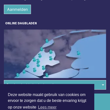
Aanmelden
ONLINE DAGBLADEN
Overige dagbladen in de regio
Deze website maakt gebruik van cookies om
Algemene voorwaarden
ervoor te zorgen dat u de beste ervaring krijgt
op onze website
Lees meer
Disclaimer