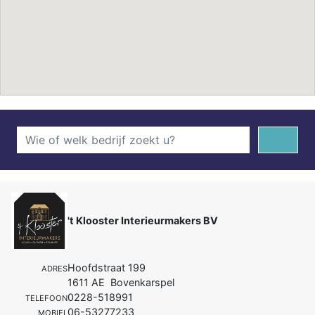
't Klooster Interieurmakers BV
Hoofdstraat 199
ADRES
1611 AE Bovenkarspel
0228-518991
TELEFOON
06-53277233
MOBIEL