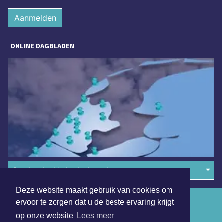
Aanmelden
ONLINE DAGBLADEN
Overige dagbladen in de regio
Deze website maakt gebruik van cookies om
Algemene voorwaarden
ervoor te zorgen dat u de beste ervaring krijgt
op onze website
Lees meer
Disclaimer