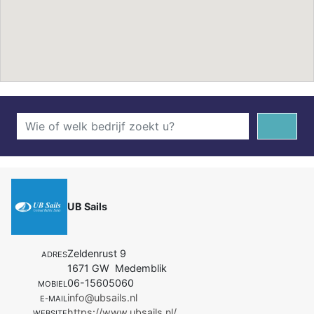
UB Sails
Zeldenrust 9
ADRES
1671 GW Medemblik
06-15605060
MOBIEL
info@ubsails.nl
E-MAIL
https://www.ubsails.nl/
WEBSITE