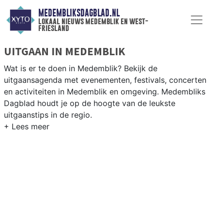
MEDEMBLIKSDAGBLAD.NL
lokaal nieuws medemblik en west-
friesland
UITGAAN IN MEDEMBLIK
Wat is er te doen in Medemblik? Bekijk de
uitgaansagenda met evenementen, festivals, concerten
en activiteiten in Medemblik en omgeving. Medembliks
Dagblad houdt je op de hoogte van de leukste
uitgaanstips in de regio.
EVENEMENTEN MEDEMBLIK
Van markten en culturele evenementen tot
muziekfestivals en culinaire events - ontdek het
complete uitgaansaanbod op medembliksdagblad.nl.