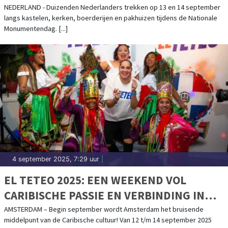
NEDERLAND - Duizenden Nederlanders trekken op 13 en 14 september
langs kastelen, kerken, boerderijen en pakhuizen tijdens de Nationale
Monumentendag. [...]
4 september 2025, 7:29 uur
|
EL TETEO 2025: EEN WEEKEND VOL
CARIBISCHE PASSIE EN VERBINDING IN
AMSTERDAM – 12 T/M 14 SEPTEMBER
AMSTERDAM – Begin september wordt Amsterdam het bruisende
middelpunt van de Caribische cultuur! Van 12 t/m 14 september 2025