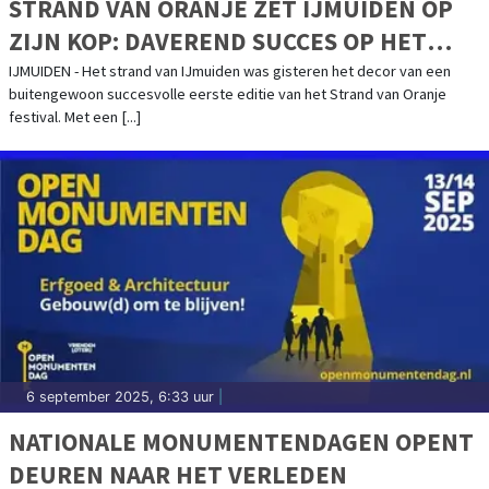
STRAND VAN ORANJE ZET IJMUIDEN OP
ZIJN KOP: DAVEREND SUCCES OP HET
STRAND SMAAKT NAAR MEER, EDITIE 2026
IJMUIDEN - Het strand van IJmuiden was gisteren het decor van een
buitengewoon succesvolle eerste editie van het Strand van Oranje
AANGEKONDIGD
festival. Met een [...]
6 september 2025, 6:33 uur
|
NATIONALE MONUMENTENDAGEN OPENT
DEUREN NAAR HET VERLEDEN