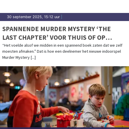
30 september 2025, 15:12 uur
|
SPANNENDE MURDER MYSTERY ‘THE
LAST CHAPTER’ VOOR THUIS OF OP
LOCATIE
“Het voelde alsof we midden in een spannend boek zaten dat we zelf
moesten afmaken.” Dat is hoe een deelnemer het nieuwe indoorspel
Murder Mystery [...]