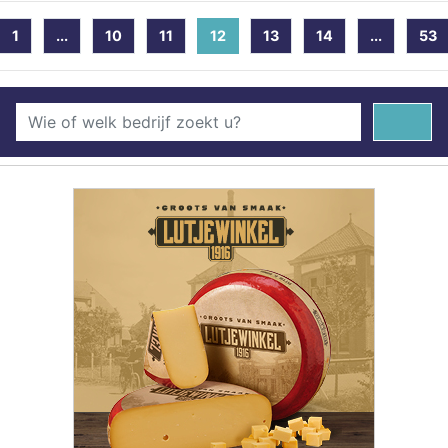
1
...
10
11
12
(current)
13
14
...
53