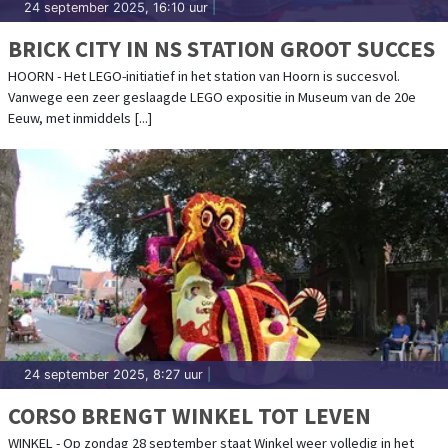
24 september 2025, 16:10 uur
|
BRICK CITY IN NS STATION GROOT SUCCES
HOORN - Het LEGO-initiatief in het station van Hoorn is succesvol.
Vanwege een zeer geslaagde LEGO expositie in Museum van de 20e
Eeuw, met inmiddels [...]
24 september 2025, 8:27 uur
|
CORSO BRENGT WINKEL TOT LEVEN
WINKEL - Op zondag 28 september staat Winkel weer volledig in het