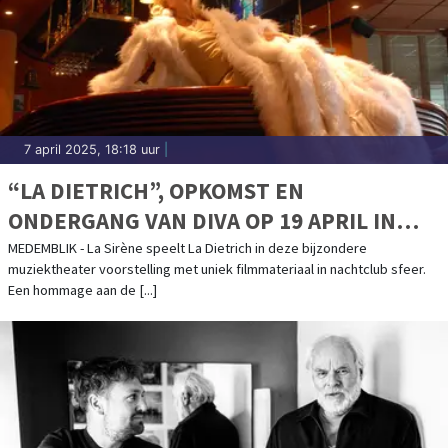
7 april 2025, 18:18 uur
|
“LA DIETRICH”, OPKOMST EN
ONDERGANG VAN DIVA OP 19 APRIL IN
BONIFACIUSKERK
MEDEMBLIK - La Sirène speelt La Dietrich in deze bijzondere
muziektheater voorstelling met uniek filmmateriaal in nachtclub sfeer.
Een hommage aan de [...]