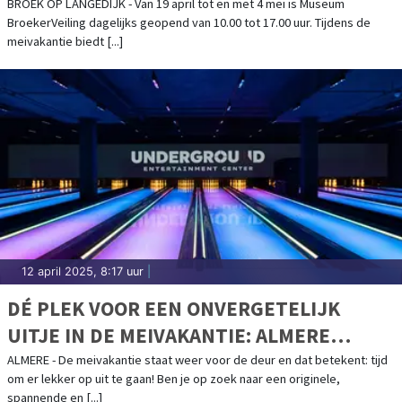
BROEK OP LANGEDIJK - Van 19 april tot en met 4 mei is Museum
BroekerVeiling dagelijks geopend van 10.00 tot 17.00 uur. Tijdens de
meivakantie biedt [...]
12 april 2025, 8:17 uur
|
DÉ PLEK VOOR EEN ONVERGETELIJK
UITJE IN DE MEIVAKANTIE: ALMERE
UNDERGROUND
ALMERE - De meivakantie staat weer voor de deur en dat betekent: tijd
om er lekker op uit te gaan! Ben je op zoek naar een originele,
spannende en [...]