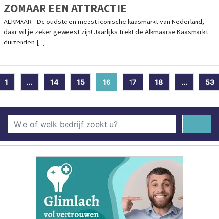
ZOMAAR EEN ATTRACTIE
ALKMAAR - De oudste en meest iconische kaasmarkt van Nederland,
daar wil je zeker geweest zijn! Jaarlijks trekt de Alkmaarse Kaasmarkt
duizenden [...]
1
...
14
15
16
(current)
17
18
...
53