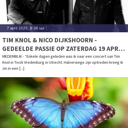
7 april 2025, 8:38 uur
|
TIM KNOL & NICO DIJKSHOORN -
GEDEELDE PASSIE OP ZATERDAG 19 APRIL
IN HET BON-THEATER
MEDEMBLIK - “Enkele dagen geleden was ik naar een concert van Tim
Knol in Tivoli Vredenburg in Utrecht. Halverwege zijn optreden kreeg ik
zin in een [...]