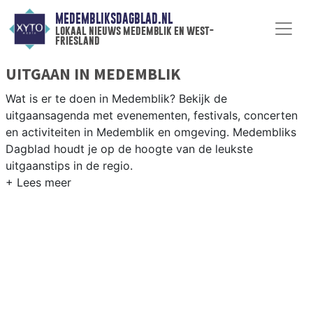
MEDEMBLIKSDAGBLAD.NL
lokaal nieuws medemblik en west-
friesland
UITGAAN IN MEDEMBLIK
Wat is er te doen in Medemblik? Bekijk de
uitgaansagenda met evenementen, festivals, concerten
en activiteiten in Medemblik en omgeving. Medembliks
Dagblad houdt je op de hoogte van de leukste
uitgaanstips in de regio.
EVENEMENTEN MEDEMBLIK
Van markten en culturele evenementen tot
muziekfestivals en culinaire events - ontdek het
complete uitgaansaanbod op medembliksdagblad.nl.