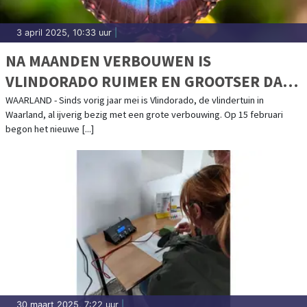
3 april 2025, 10:33 uur
|
NA MAANDEN VERBOUWEN IS
VLINDORADO RUIMER EN GROOTSER DAN
OOIT
WAARLAND - Sinds vorig jaar mei is Vlindorado, de vlindertuin in
Waarland, al ijverig bezig met een grote verbouwing. Op 15 februari
begon het nieuwe [...]
30 maart 2025, 7:22 uur
|