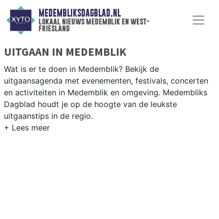
MEDEMBLIKSDAGBLAD.NL
lokaal nieuws medemblik en west-
friesland
UITGAAN IN MEDEMBLIK
Wat is er te doen in Medemblik? Bekijk de
uitgaansagenda met evenementen, festivals, concerten
en activiteiten in Medemblik en omgeving. Medembliks
Dagblad houdt je op de hoogte van de leukste
uitgaanstips in de regio.
EVENEMENTEN MEDEMBLIK
Van markten en culturele evenementen tot
muziekfestivals en culinaire events - ontdek het
complete uitgaansaanbod op medembliksdagblad.nl.