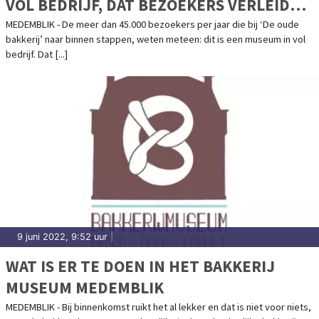
VOL BEDRIJF, DAT BEZOEKERS VERLEIDT
VIA ALLE ZINTUIGEN
MEDEMBLIK - De meer dan 45.000 bezoekers per jaar die bij ‘De oude
bakkerij’ naar binnen stappen, weten meteen: dit is een museum in vol
bedrijf. Dat [...]
9 juni 2022, 9:52 uur
|
WAT IS ER TE DOEN IN HET BAKKERIJ
MUSEUM MEDEMBLIK
MEDEMBLIK - Bij binnenkomst ruikt het al lekker en dat is niet voor niets,