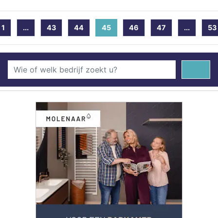
1
...
43
44
45
(current)
46
47
...
53