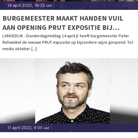
14 april 2022, 16:33 uur
|
BURGEMEESTER MAAKT HANDEN VUIL
AAN OPENING PRUT EXPOSITIE BIJ
MUSEUM BROEKERVEILING
LANGEDIJK - Donderdagmiddag 14 april jl. heeft burgemeester Peter
Rehwinkel de nieuwe PRUT expositie op bijzondere wijze geopend. Tot
medio oktober [...]
11 april 2022, 9:05 uur
|