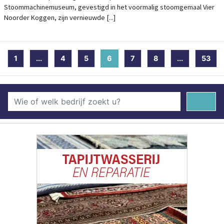
Stoommachinemuseum, gevestigd in het voormalig stoomgemaal Vier
Noorder Koggen, zijn vernieuwde [...]
1
...
4
5
6
(current)
7
8
...
53