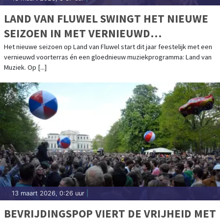
LAND VAN FLUWEL SWINGT HET NIEUWE
SEIZOEN IN MET VERNIEUWD
VOORTERRAS EN LAND VAN MUZIEK
Het nieuwe seizoen op Land van Fluwel start dit jaar feestelijk met een
vernieuwd voorterras én een gloednieuw muziekprogramma: Land van
Muziek. Op [...]
13 maart 2026, 0:26 uur
|
BEVRIJDINGSPOP VIERT DE VRIJHEID MET