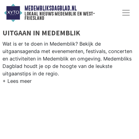
MEDEMBLIKSDAGBLAD.NL
lokaal nieuws medemblik en west-
friesland
UITGAAN IN MEDEMBLIK
Wat is er te doen in Medemblik? Bekijk de
uitgaansagenda met evenementen, festivals, concerten
en activiteiten in Medemblik en omgeving. Medembliks
Dagblad houdt je op de hoogte van de leukste
uitgaanstips in de regio.
EVENEMENTEN MEDEMBLIK
Van markten en culturele evenementen tot
muziekfestivals en culinaire events - ontdek het
complete uitgaansaanbod op medembliksdagblad.nl.