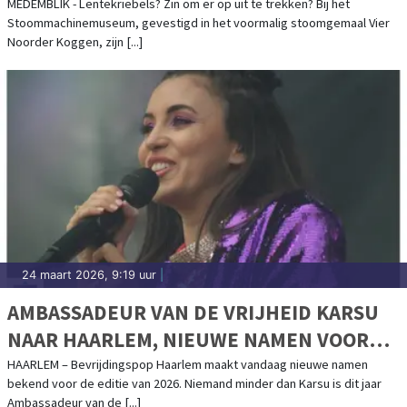
MEDEMBLIK - Lentekriebels? Zin om er op uit te trekken? Bij het
Stoommachinemuseum, gevestigd in het voormalig stoomgemaal Vier
Noorder Koggen, zijn [...]
24 maart 2026, 9:19 uur
|
AMBASSADEUR VAN DE VRIJHEID KARSU
NAAR HAARLEM, NIEUWE NAMEN VOOR
BEVRIJDINGSPOP 2026 BEKEND
HAARLEM – Bevrijdingspop Haarlem maakt vandaag nieuwe namen
bekend voor de editie van 2026. Niemand minder dan Karsu is dit jaar
Ambassadeur van de [...]