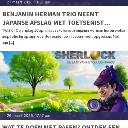
27 maart 2026, 11:37 uur
|
BENJAMIN HERMAN TRIO NEEMT
JAPANSE AFSLAG MET TOETSENIST
BIGYUKI IN THEATERKERK HEMELS
TWISK - Op vrijdag 10 april laat saxofonist Benjamin Herman horen welke
inspiratie hij op zijn recente residentie in Japan heeft opgedaan. Met
zijn [...]
26 maart 2026, 17:17 uur
|
WAT TE DOEN MET PASEN? ONTDEK EEN