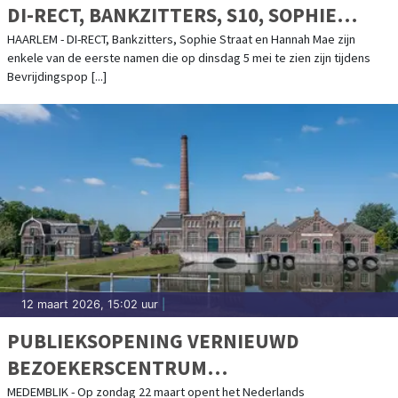
DI-RECT, BANKZITTERS, S10, SOPHIE
STRAAT EN MEER
HAARLEM - DI-RECT, Bankzitters, Sophie Straat en Hannah Mae zijn
enkele van de eerste namen die op dinsdag 5 mei te zien zijn tijdens
Bevrijdingspop [...]
12 maart 2026, 15:02 uur
|
PUBLIEKSOPENING VERNIEUWD
BEZOEKERSCENTRUM
STOOMMACHINEMUSEUM
MEDEMBLIK - Op zondag 22 maart opent het Nederlands