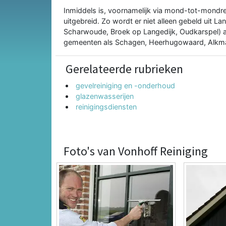
Inmiddels is, voornamelijk via mond-tot-mondrec
uitgebreid. Zo wordt er niet alleen gebeld uit 
Scharwoude, Broek op Langedijk, Oudkarspel) a
gemeenten als Schagen, Heerhugowaard, Alkma
Gerelateerde rubrieken
gevelreiniging en -onderhoud
glazenwasserijen
reinigingsdiensten
Foto's van Vonhoff Reiniging