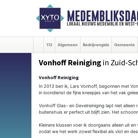
MEDEMBLIKSDA
lokaal nieuws medemblik en west-
112
Algemeen
Bedrijvengids
Gemeente
Vonhoff Reiniging
in Zuid-S
Vonhoff Reiniging
In 2013 ben ik, Lars Vonhoff, begonnen met Vonh
in loondienst de fijne kneepjes van het vak gel
Vonhoff Glas- en Gevelreiniging lapt niet allee
buitenshuis er perfect uit blijft zien. Het sch
Kleinere klussen voer ik doorgaans alleen uit en
zodat we het werk zowel flexibel als vlot en de