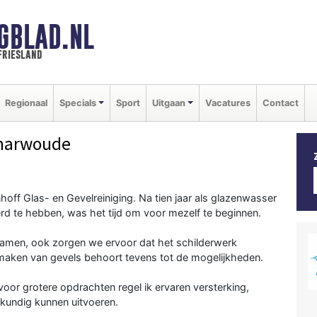
GBLAD.NL
friesland
Regionaal
Specials
Sport
Uitgaan
Vacatures
Contact
charwoude
off Glas- en Gevelreiniging. Na tien jaar als glazenwasser
eerd te hebben, was het tijd om voor mezelf te beginnen.
n ramen, ook zorgen we ervoor dat het schilderwerk
oonmaken van gevels behoort tevens tot de mogelijkheden.
 voor grotere opdrachten regel ik ervaren versterking,
skundig kunnen uitvoeren.