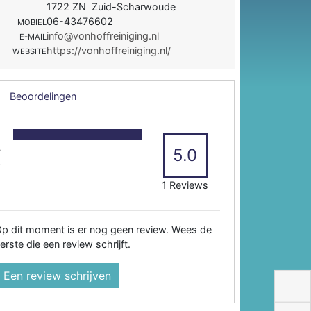
1722 ZN Zuid-Scharwoude
06-43476602
MOBIEL
info@vonhoffreiniging.nl
E-MAIL
https://vonhoffreiniging.nl/
WEBSITE
Beoordelingen
5
4
5.0
3
2
1 Reviews
p dit moment is er nog geen review. Wees de
erste die een review schrijft.
Een review schrijven