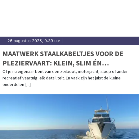
26 augustus 2025, 9:39 uur
|
MAATWERK STAALKABELTJES VOOR DE
PLEZIERVAART: KLEIN, SLIM ÉN
OERSTERK
Of je nu eigenaar bent van een zeilboot, motorjacht, sloep of ander
recreatief vaartuig: elk detail telt. En vaak zijn het juist de kleine
onderdelen [...]