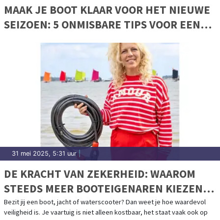
MAAK JE BOOT KLAAR VOOR HET NIEUWE
SEIZOEN: 5 ONMISBARE TIPS VOOR EEN
VEILIGE VAART
31 mei 2025, 5:31 uur
|
DE KRACHT VAN ZEKERHEID: WAAROM
STEEDS MEER BOOTEIGENAREN KIEZEN
VOOR CAVO KABELSLOTEN
Bezit jij een boot, jacht of waterscooter? Dan weet je hoe waardevol
veiligheid is. Je vaartuig is niet alleen kostbaar, het staat vaak ook op