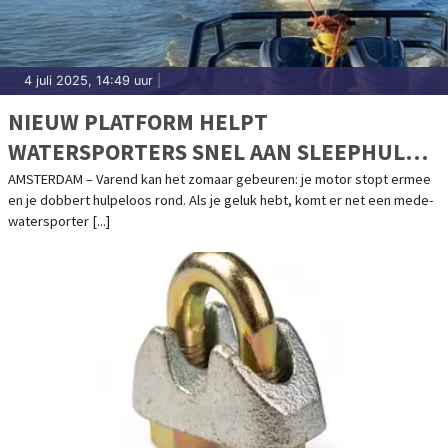
4 juli 2025, 14:49 uur
|
NIEUW PLATFORM HELPT
WATERSPORTERS SNEL AAN SLEEPHULP:
SLEPENDOENWESAMEN.NL LIVE
AMSTERDAM – Varend kan het zomaar gebeuren: je motor stopt ermee
en je dobbert hulpeloos rond. Als je geluk hebt, komt er net een mede-
watersporter [...]