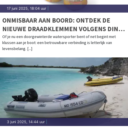
17 juni 2025, 18:04 uur
|
ONMISBAAR AAN BOORD: ONTDEK DE
NIEUWE DRAADKLEMMEN VOLGENS DIN
EN 13411-5
Of je nu een doorgewinterde watersporter bent of net begint met
klussen aan je boot: een betrouwbare verbinding is letterlijk van
levensbelang. [...]
3 juni 2025, 14:44 uur
|