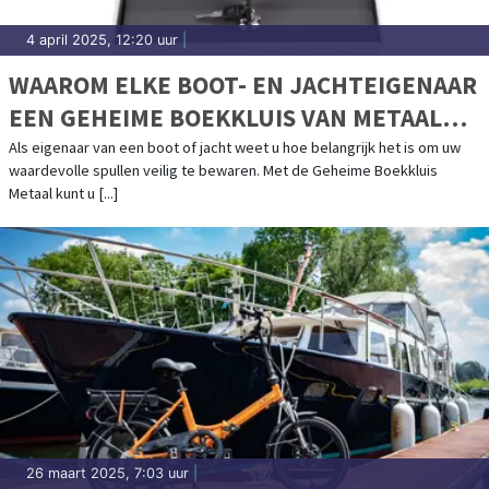
4 april 2025, 12:20 uur
|
WAAROM ELKE BOOT- EN JACHTEIGENAAR
EEN GEHEIME BOEKKLUIS VAN METAAL
MOET HEBBEN
Als eigenaar van een boot of jacht weet u hoe belangrijk het is om uw
waardevolle spullen veilig te bewaren. Met de Geheime Boekkluis
Metaal kunt u [...]
26 maart 2025, 7:03 uur
|