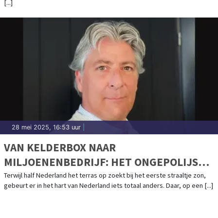
[...]
28 mei 2025, 16:53 uur
|
VAN KELDERBOX NAAR
MILJOENENBEDRIJF: HET ONGEPOLIJSTE
SUCCESVERHAAL VAN NAUTICGEAR.NL
Terwijl half Nederland het terras op zoekt bij het eerste straaltje zon,
gebeurt er in het hart van Nederland iets totaal anders. Daar, op een [...]