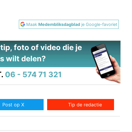
Maak
Medembliksdagblad
je Google-favoriet
ip, foto of video die je
s wilt delen?
.
06 - 574 71 321
Post op X
Tip de redactie