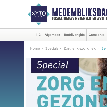
MEDEMBLIKSDA
lokaal nieuws medemblik en west-
112
Algemeen
Bedrijvengids
Gemeente
Home
Specials
Zorg en gezondheid
Een