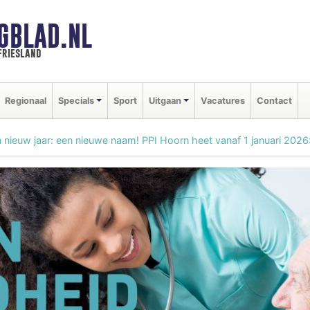
GBLAD.NL
friesland
Regionaal
Specials
Sport
Uitgaan
Vacatures
Contact
 nieuw jaar: een nieuwe naam! PPI Hoorn heet vanaf 1 januari 202