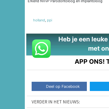
Erkend NVvP Parodontoloog en Implantoloog
holland
,
ppi
Heb je een leuke t
met on
APP ONS!
T
Deel op Facebook
VERDER IN HET NIEUWS: