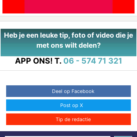
Heb je een leuke tip, foto of video die je
met ons wilt delen?
APP ONS!
T.
06 - 574 71 321
Deel op Facebook
Post op X
Tip de redactie