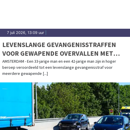
7 juli 2026, 13:09 uur
|
LEVENSLANGE GEVANGENISSTRAFFEN
VOOR GEWAPENDE OVERVALLEN MET
DODELIJK SLACHTOFFER IN WEST-
AMSTERDAM - Een 33-jarige man en een 42-jarige man zijn in hoger
beroep veroordeeld tot een levenslange gevangenisstraf voor
FRIESLAND
meerdere gewapende [...]