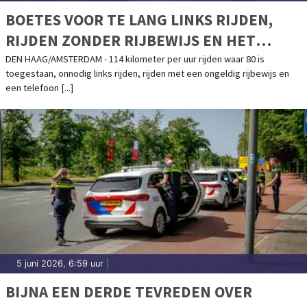
BOETES VOOR TE LANG LINKS RIJDEN,
RIJDEN ZONDER RIJBEWIJS EN HET
VASTHOUDEN VAN EEN TELEFOON
DEN HAAG/AMSTERDAM - 114 kilometer per uur rijden waar 80 is
toegestaan, onnodig links rijden, rijden met een ongeldig rijbewijs en
een telefoon [...]
5 juni 2026, 6:59 uur
|
BIJNA EEN DERDE TEVREDEN OVER