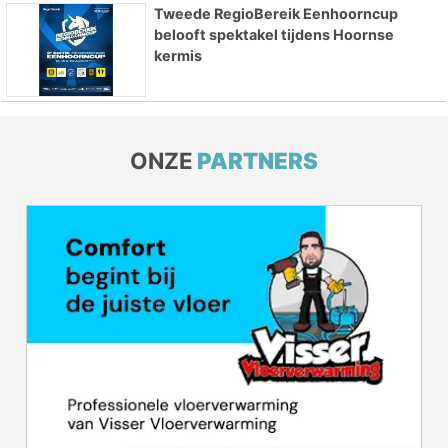
Tweede RegioBereik Eenhoorncup
belooft spektakel tijdens Hoornse
kermis
ONZE
PARTNERS