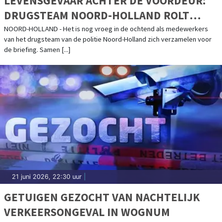
LEVENSGEVAAR ACHTER DE VOORDEUR:
DRUGSTEAM NOORD-HOLLAND ROLT
HENNEPKWEKERIJEN OP
NOORD-HOLLAND - Het is nog vroeg in de ochtend als medewerkers
van het drugsteam van de politie Noord-Holland zich verzamelen voor
de briefing. Samen [...]
21 juni 2026, 22:30 uur
|
GETUIGEN GEZOCHT VAN NACHTELIJK
VERKEERSONGEVAL IN WOGNUM