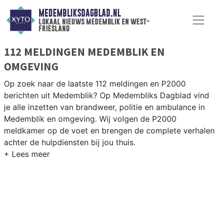
MEDEMBLIKSDAGBLAD.NL
lokaal nieuws medemblik en west-
friesland
112 MELDINGEN MEDEMBLIK EN
OMGEVING
Op zoek naar de laatste 112 meldingen en P2000
berichten uit Medemblik? Op Medembliks Dagblad vind
je alle inzetten van brandweer, politie en ambulance in
Medemblik en omgeving. Wij volgen de P2000
meldkamer op de voet en brengen de complete verhalen
achter de hulpdiensten bij jou thuis.
P2000 MELDINGEN MEDEMBLIK
Van incidenten op de N240 en de Westerweg tot
meldingen in Medemblik, Andijk, Wervershoof en
Oosterleek — onze redactie volgt het 112-nieuws in
West-Friesland.