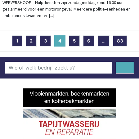
HULPDIENSTEN MASSAAL INGEZET
WERVERSHOOF – Hulpdiensten zijn zondagmiddag rond 16.00 uur
gealarmeerd voor een motorongeval. Meerdere politie-eenheden en
ambulances kwamen ter [...]
1
2
3
4
(current)
5
6
...
83