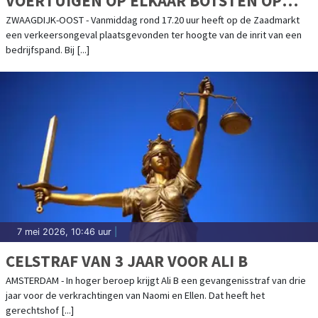
VOERTUIGEN OP ELKAAR BOTSTEN OP
BEDRIJVENTERREIN
ZWAAGDIJK-OOST - Vanmiddag rond 17.20 uur heeft op de Zaadmarkt
een verkeersongeval plaatsgevonden ter hoogte van de inrit van een
bedrijfspand. Bij [...]
7 mei 2026, 10:46 uur
|
CELSTRAF VAN 3 JAAR VOOR ALI B
AMSTERDAM - In hoger beroep krijgt Ali B een gevangenisstraf van drie
jaar voor de verkrachtingen van Naomi en Ellen. Dat heeft het
gerechtshof [...]