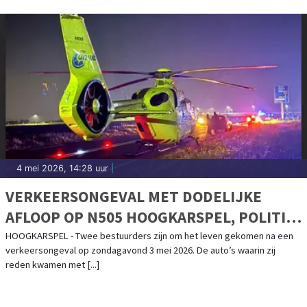
4 mei 2026, 14:28 uur
|
VERKEERSONGEVAL MET DODELIJKE
AFLOOP OP N505 HOOGKARSPEL, POLITIE
ZOEKT GETUIGEN
HOOGKARSPEL - Twee bestuurders zijn om het leven gekomen na een
verkeersongeval op zondagavond 3 mei 2026. De auto’s waarin zij
reden kwamen met [...]