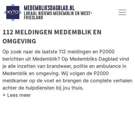
MEDEMBLIKSDAGBLAD.NL
lokaal nieuws medemblik en west-
friesland
112 MELDINGEN MEDEMBLIK EN
OMGEVING
Op zoek naar de laatste 112 meldingen en P2000
berichten uit Medemblik? Op Medembliks Dagblad vind
je alle inzetten van brandweer, politie en ambulance in
Medemblik en omgeving. Wij volgen de P2000
meldkamer op de voet en brengen de complete verhalen
achter de hulpdiensten bij jou thuis.
P2000 MELDINGEN MEDEMBLIK
Van incidenten op de N240 en de Westerweg tot
meldingen in Medemblik, Andijk, Wervershoof en
Oosterleek — onze redactie volgt het 112-nieuws in
West-Friesland.