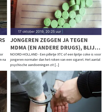
17 oktober 2019, 20:25 uur
|
RS
JONGEREN ZEGGEN JA TEGEN
MDMA (EN ANDERE DRUGS), BLIJKT
UIT GROOT ONDERZOEK
or
NOORD-HOLLAND - Een pilletje XTC of een lijntje coke is voor
n na
jongeren normaler dan het roken van een sigaret. Het aantal
psychische aandoeningen zit [...]