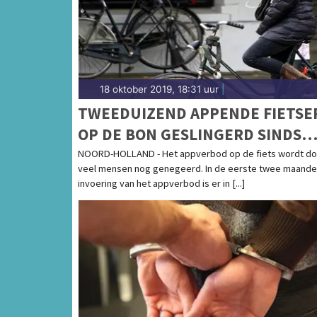
18 oktober 2019, 18:31 uur
|
TWEEDUIZEND APPENDE FIETSE
OP DE BON GESLINGERD SINDS
INVOERING VERBOD
NOORD-HOLLAND - Het appverbod op de fiets wordt do
veel mensen nog genegeerd. In de eerste twee maande
invoering van het appverbod is er in [...]