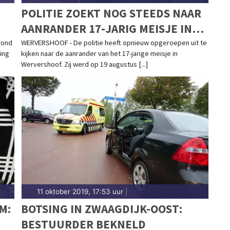
POLITIE ZOEKT NOG STEEDS NAAR
AANRANDER 17-JARIG MEISJE IN
WERVERSHOOF: "WAAROM IK?
vond
WERVERSHOOF - De politie heeft opnieuw opgeroepen uit te
ing
kijken naar de aanrander van het 17-jarige meisje in
Wervershoof. Zij werd op 19 augustus [...]
11 oktober 2019, 17:53 uur
|
M:
BOTSING IN ZWAAGDIJK-OOST:
BESTUURDER BEKNELD