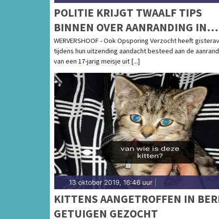
POLITIE KRIJGT TWAALF TIPS
BINNEN OVER AANRANDING IN
WERVERSHOOF
WERVERSHOOF - Ook Opsporing Verzocht heeft gistera
tijdens hun uitzending aandacht besteed aan de aanrand
van een 17-jarig meisje uit [...]
13 oktober 2019, 16:46 uur
|
KITTENS AANGETROFFEN IN BER
GETUIGEN GEZOCHT