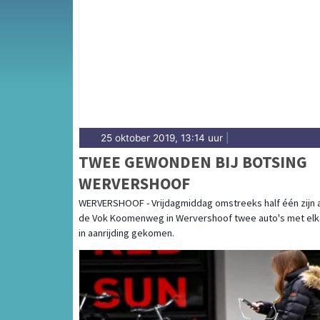
Van incidenten op de N240 en de Westerweg
en Oosterleek — onze redactie volgt het 112
25 oktober 2019, 13:14 uur
|
TWEE GEWONDEN BIJ BOTSING
WERVERSHOOF
WERVERSHOOF - Vrijdagmiddag omstreeks half één zijn 
de Vok Koomenweg in Wervershoof twee auto's met elk
in aanrijding gekomen.