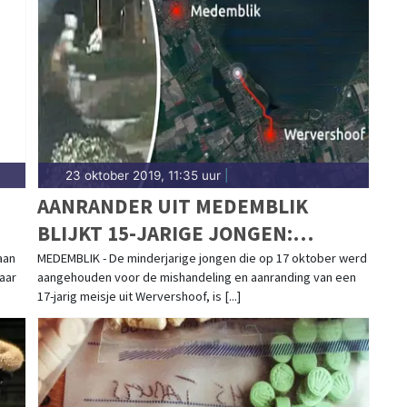
 tot meldingen in Medemblik, Andijk, Wervershoof
-nieuws in West-Friesland.
23 oktober 2019, 11:35 uur
|
AANRANDER UIT MEDEMBLIK
BLIJKT 15-JARIGE JONGEN:
VOORARREST VERLENGD MET
aan
MEDEMBLIK - De minderjarige jongen die op 17 oktober werd
aar
aangehouden voor de mishandeling en aanranding van een
TWEE WEKEN
17-jarig meisje uit Wervershoof, is [...]