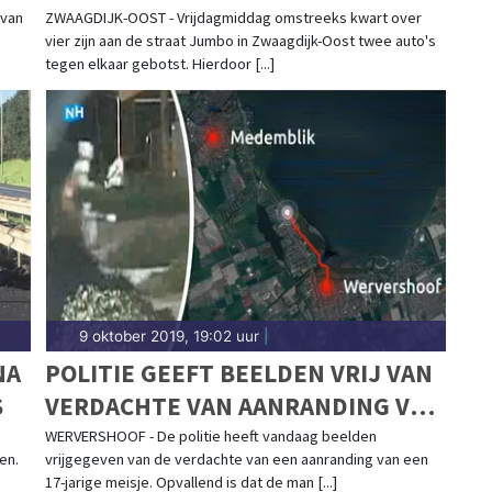
 van
ZWAAGDIJK-OOST - Vrijdagmiddag omstreeks kwart over
vier zijn aan de straat Jumbo in Zwaagdijk-Oost twee auto's
tegen elkaar gebotst. Hierdoor [...]
9 oktober 2019, 19:02 uur
|
NA
POLITIE GEEFT BEELDEN VRIJ VAN
S
VERDACHTE VAN AANRANDING VAN
17-JARIG MEISJE BIJ
WERVERSHOOF - De politie heeft vandaag beelden
en.
vrijgegeven van de verdachte van een aanranding van een
WERVERSHOOF
17-jarige meisje. Opvallend is dat de man [...]