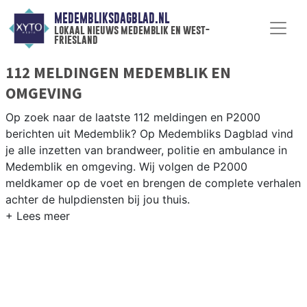
MEDEMBLIKSDAGBLAD.NL
lokaal nieuws medemblik en west-
friesland
112 MELDINGEN MEDEMBLIK EN
OMGEVING
Op zoek naar de laatste 112 meldingen en P2000
berichten uit Medemblik? Op Medembliks Dagblad vind
je alle inzetten van brandweer, politie en ambulance in
Medemblik en omgeving. Wij volgen de P2000
meldkamer op de voet en brengen de complete verhalen
achter de hulpdiensten bij jou thuis.
P2000 MELDINGEN MEDEMBLIK
Van incidenten op de N240 en de Westerweg tot
meldingen in Medemblik, Andijk, Wervershoof en
Oosterleek — onze redactie volgt het 112-nieuws in
West-Friesland.