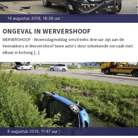
14 augustus 2019, 18:39 uur
|
ONGEVAL IN WERVERSHOOF
WERVERSHOOF - Woensdagmiddag omstreeks drie uur zijn aan de
Veenakkers in Wervershoof twee auto's door onbekende oorzaak met
elkaar in botsing [...]
8 augustus 2019, 11:47 uur
|