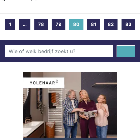
1
...
78
79
80
(current)
81
82
83