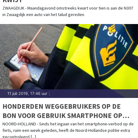
ZWAAGDIJK - Maandagavond omstreeks kwart voor tien is aan de N307
in Zwaagdijk een auto van het talud gereden.
11 juli 2019, 17:46 uur
|
HONDERDEN WEGGEBRUIKERS OP DE
BON VOOR GEBRUIK SMARTPHONE OP
FIETS EN IN AUTO
NOORD-HOLLAND - Sinds het ingaan van het smartphone-verbod op de
fiets, ruim een week geleden, heeft de Noord-Hollandse politie extra
gecontroleerd [...]