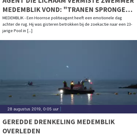
AGENT DIE LICHAAM VERMISTE ZWEMMER
MEDEMBLIK VOND: "TRANEN SPRONGEN
IN MIJN OGEN"
MEDEMBLIK - Een Hoornse politieagent heeft een emotionele dag
achter de rug. Hij was gisteren betrokken bij de zoekactie naar een 23-
jarige Pool in [...]
28 augustus 2019, 0:05 uur
|
GEREDDE DRENKELING MEDEMBLIK
OVERLEDEN