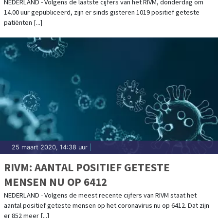
PERSONEN OVERLEDEN
NEDERLAND - Volgens de laatste cijfers van het RIVM, donderdag om
14.00 uur gepubliceerd, zijn er sinds gisteren 1019 positief geteste
patiënten [...]
25 maart 2020, 14:38 uur
|
RIVM: AANTAL POSITIEF GETESTE
MENSEN NU OP 6412
NEDERLAND - Volgens de meest recente cijfers van RIVM staat het
aantal positief geteste mensen op het coronavirus nu op 6412. Dat zijn
er 852 meer [...]