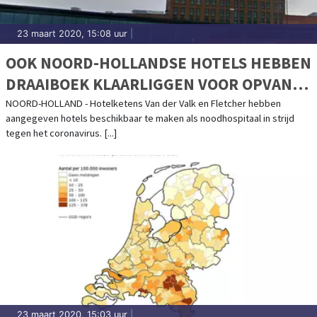
23 maart 2020, 15:08 uur
|
OOK NOORD-HOLLANDSE HOTELS HEBBEN
DRAAIBOEK KLAARLIGGEN VOOR OPVANG
CORONAPATIËNTEN
NOORD-HOLLAND - Hotelketens Van der Valk en Fletcher hebben
aangegeven hotels beschikbaar te maken als noodhospitaal in strijd
tegen het coronavirus. [...]
23 maart 2020, 15:03 uur
|