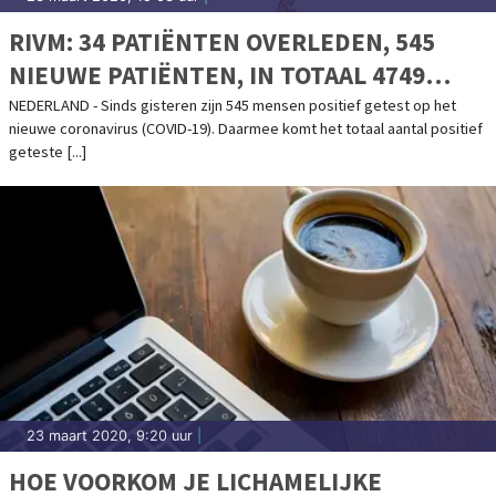
RIVM: 34 PATIËNTEN OVERLEDEN, 545
NIEUWE PATIËNTEN, IN TOTAAL 4749
POSITIEF GETESTE PERSONEN
NEDERLAND - Sinds gisteren zijn 545 mensen positief getest op het
nieuwe coronavirus (COVID-19). Daarmee komt het totaal aantal positief
geteste [...]
23 maart 2020, 9:20 uur
|
HOE VOORKOM JE LICHAMELIJKE