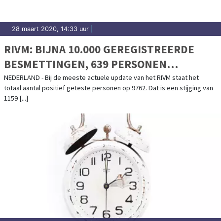
28 maart 2020, 14:33 uur
|
RIVM: BIJNA 10.000 GEREGISTREERDE
BESMETTINGEN, 639 PERSONEN
OVERLEDEN
NEDERLAND - Bij de meeste actuele update van het RIVM staat het
totaal aantal positief geteste personen op 9762. Dat is een stijging van
1159 [...]