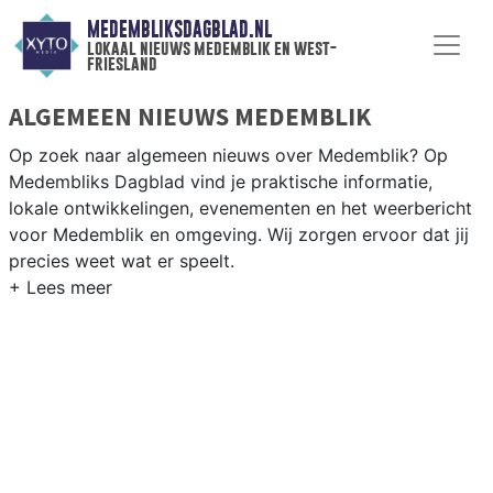
MEDEMBLIKSDAGBLAD.NL
lokaal nieuws medemblik en west-
friesland
ALGEMEEN NIEUWS MEDEMBLIK
Op zoek naar algemeen nieuws over Medemblik? Op
Medembliks Dagblad vind je praktische informatie,
lokale ontwikkelingen, evenementen en het weerbericht
voor Medemblik en omgeving. Wij zorgen ervoor dat jij
precies weet wat er speelt.
PRAKTISCHE INFORMATIE MEDEMBLIK
Van werkzaamheden op de N240 en de historische
haven tot evenementen als de Medemblikker Race en
het weersbericht voor de West-Friese IJsselmeerkust.