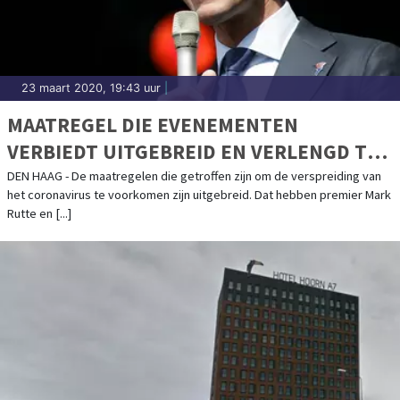
23 maart 2020, 19:43 uur
|
MAATREGEL DIE EVENEMENTEN
VERBIEDT UITGEBREID EN VERLENGD TOT
1 JUNI
DEN HAAG - De maatregelen die getroffen zijn om de verspreiding van
het coronavirus te voorkomen zijn uitgebreid. Dat hebben premier Mark
Rutte en [...]