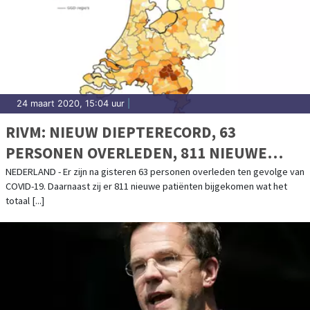
24 maart 2020, 15:04 uur
|
RIVM: NIEUW DIEPTERECORD, 63
PERSONEN OVERLEDEN, 811 NIEUWE
PATIËNTEN
NEDERLAND - Er zijn na gisteren 63 personen overleden ten gevolge van
COVID-19. Daarnaast zij er 811 nieuwe patiënten bijgekomen wat het
totaal [...]