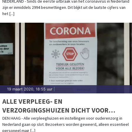
NEDERLAND - Sinds de eerste uitbraak van het coronavirus in Nederland
zijn er inmiddels 2994 besmettingen. Dit blijkt uit de laatste cijfers van
het [...]
19 maart 2020, 18:55 uur
|
ALLE VERPLEEG- EN
VERZORGINGSHUIZEN DICHT VOOR
BEZOEK
DEN HAAG - Alle verpleeghuizen en instellingen voor ouderenzorg in
Nederland gaan op slot. Bezoekers worden geweerd, alleen essentieel
personeel mag [...]