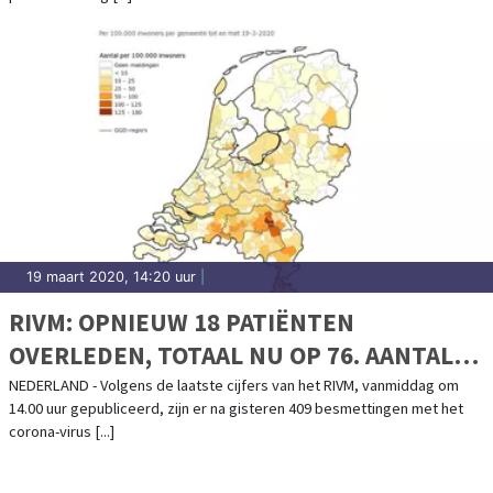
19 maart 2020, 14:20 uur
|
RIVM: OPNIEUW 18 PATIËNTEN
OVERLEDEN, TOTAAL NU OP 76. AANTAL
BESMETTINGEN OP 2460
NEDERLAND - Volgens de laatste cijfers van het RIVM, vanmiddag om
14.00 uur gepubliceerd, zijn er na gisteren 409 besmettingen met het
corona-virus [...]