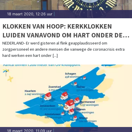
18 maart 2020, 12:26 uur
|
KLOKKEN VAN HOOP: KERKKLOKKEN
LUIDEN VANAVOND OM HART ONDER DE
RIEM TE STEKEN
NEDERLAND- Er werd gisteren al flink geapplaudisseerd om
zorgpersoneel en andere mensen die vanwege de coronacrisis extra
hard werken een hart onder [...]
18 maart 2020, 11:09 uur
|