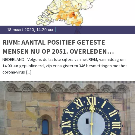
18 maart 2020, 14:20 uur
|
RIVM: AANTAL POSITIEF GETESTE
MENSEN NU OP 2051. OVERLEDEN
PERSONEN: 58
NEDERLAND - Volgens de laatste cijfers van het RIVM, vanmiddag om
14.00 uur gepubliceerd, zijn er na gisteren 346 besmettingen met het
corona-virus [...]