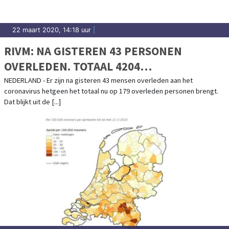
22 maart 2020, 14:18 uur
|
RIVM: NA GISTEREN 43 PERSONEN
OVERLEDEN. TOTAAL 4204
BESMETTINGEN
NEDERLAND - Er zijn na gisteren 43 mensen overleden aan het
coronavirus hetgeen het totaal nu op 179 overleden personen brengt.
Dat blijkt uit de [...]