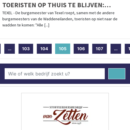
TOERISTEN OP THUIS TE BLIJVEN:
"RISICO'S VOOR EILANDERS BEPERKEN"
TEXEL - De burgemeester van Texel roept, samen met de andere
burgemeesters van de Waddeneilanden, toeristen op niet naar de
wadden te komen: "Alle [...]
...
103
104
105
(current)
106
107
...