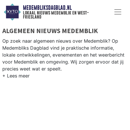
MEDEMBLIKSDAGBLAD.NL
lokaal nieuws medemblik en west-
friesland
ALGEMEEN NIEUWS MEDEMBLIK
Op zoek naar algemeen nieuws over Medemblik? Op
Medembliks Dagblad vind je praktische informatie,
lokale ontwikkelingen, evenementen en het weerbericht
voor Medemblik en omgeving. Wij zorgen ervoor dat jij
precies weet wat er speelt.
PRAKTISCHE INFORMATIE MEDEMBLIK
Van werkzaamheden op de N240 en de historische
haven tot evenementen als de Medemblikker Race en
het weersbericht voor de West-Friese IJsselmeerkust.