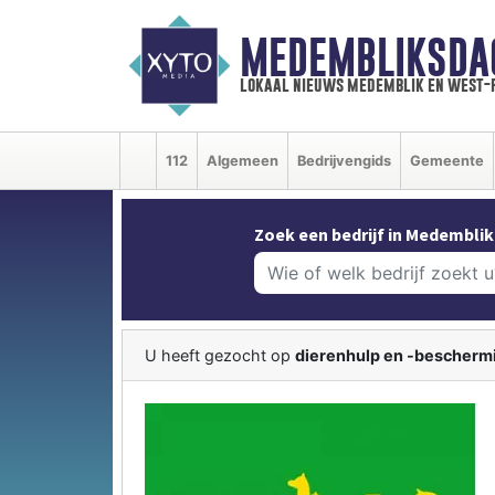
MEDEMBLIKSDA
lokaal nieuws medemblik en west-
112
Algemeen
Bedrijvengids
Gemeente
Zoek een bedrijf in Medemblik
U heeft gezocht op
dierenhulp en -bescherm