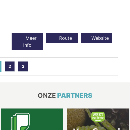
Meer
Route
Website
Info
2
3
ONZE
PARTNERS