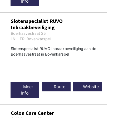
Info
Slotenspecialist RUVO
Inbraakbeveiliging
Boerhaavestraat 25
1611 ER Bovenkarspel
Slotenspecialist RUVO Inbraakbeveiliging aan de
Boerhaavestraat in Bovenkarspel
Meer
Route
Website
Info
Colon Care Center