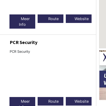
Meer
Route
Website
Info
PCR Security
PCR Security
Meer
Route
Website