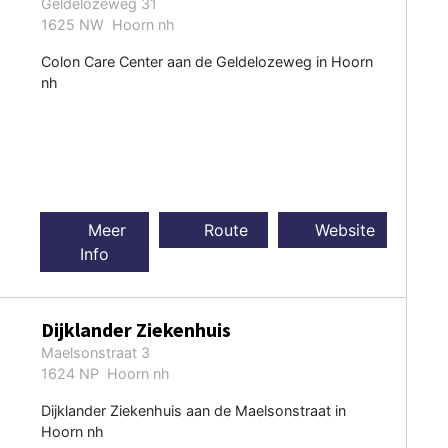
Geldelozeweg 31
1625 NW Hoorn nh
Colon Care Center aan de Geldelozeweg in Hoorn
nh
Meer
Route
Website
Info
Dijklander Ziekenhuis
Maelsonstraat 3
1624 NP Hoorn nh
Dijklander Ziekenhuis aan de Maelsonstraat in
Hoorn nh