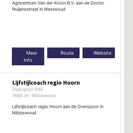
Agricentrum Van der Kroon B.V. aan de Doctor
Nuijensstraat in Westwoud
Meer
Route
Website
Info
Lijfstijlcoach regio Hoorn
Overspoor 64D
1688 JH Nibbixwoud
Lijfstijlcoach regio Hoorn aan de Overspoor in
Nibbixwoud