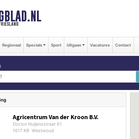
GBLAD.NL
friesland
Regionaal
Specials
Sport
Uitgaan
Vacatures
Contact
:
ing
Agricentrum Van der Kroon B.V.
Doctor Nuijensstraat 61
1617 KB Westwoud