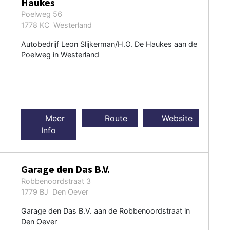
Haukes
Poelweg 56
1778 KC Westerland
Autobedrijf Leon Slijkerman/H.O. De Haukes aan de
Poelweg in Westerland
Meer
Route
Website
Info
Garage den Das B.V.
Robbenoordstraat 3
1779 BJ Den Oever
Garage den Das B.V. aan de Robbenoordstraat in
Den Oever