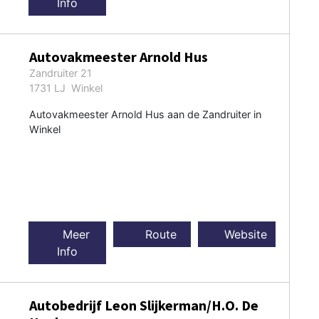
Info
Autovakmeester Arnold Hus
Zandruiter 21
1731 LJ Winkel
Autovakmeester Arnold Hus aan de Zandruiter in
Winkel
Meer
Route
Website
Info
Autobedrijf Leon Slijkerman/H.O. De