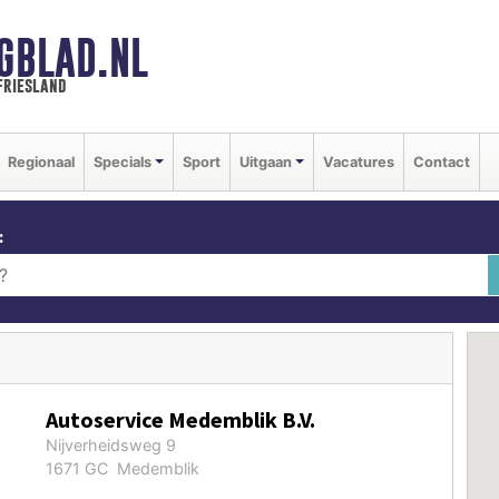
GBLAD.NL
friesland
Regionaal
Specials
Sport
Uitgaan
Vacatures
Contact
:
Autoservice Medemblik B.V.
Nijverheidsweg 9
1671 GC Medemblik