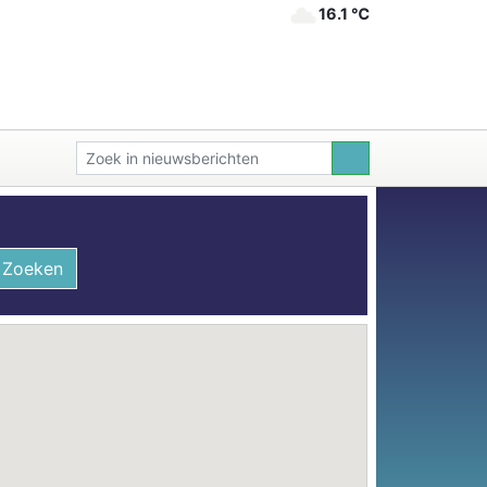
16.1 ℃
Zoeken