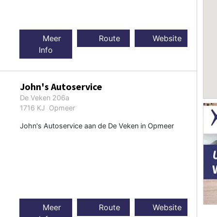
Meer
Route
Website
Info
John's Autoservice
De Veken 206a
1716 KJ Opmeer
John's Autoservice aan de De Veken in Opmeer
Meer
Route
Website