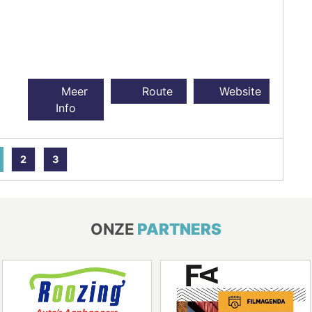
Meer
Route
Website
Info
2
3
ONZE
PARTNERS