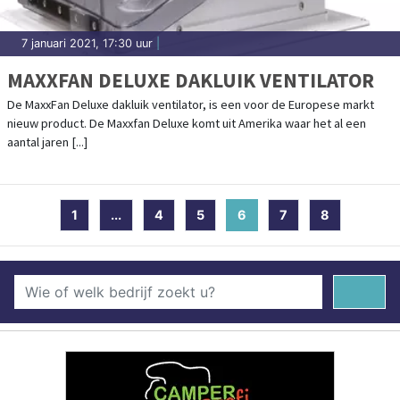
7 januari 2021, 17:30 uur
|
MAXXFAN DELUXE DAKLUIK VENTILATOR
De MaxxFan Deluxe dakluik ventilator, is een voor de Europese markt
nieuw product. De Maxxfan Deluxe komt uit Amerika waar het al een
aantal jaren [...]
1
...
4
5
6
(current)
7
8