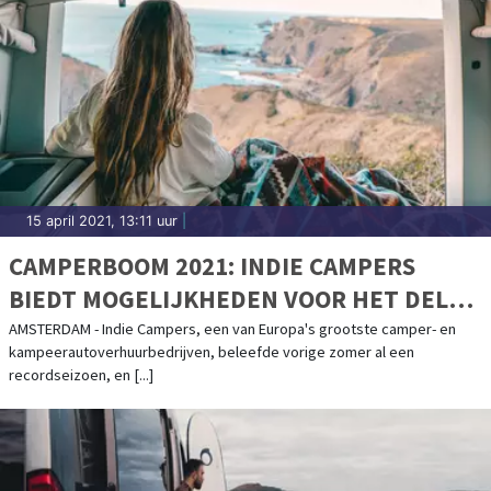
15 april 2021, 13:11 uur
|
CAMPERBOOM 2021: INDIE CAMPERS
BIEDT MOGELIJKHEDEN VOOR HET DELEN
VAN CAMPERS
AMSTERDAM - Indie Campers, een van Europa's grootste camper- en
kampeerautoverhuurbedrijven, beleefde vorige zomer al een
recordseizoen, en [...]