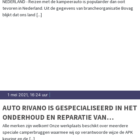
NEDERLAND - Reizen met de kampeerauto is populairder dan ooit
tevoren in Nederland. Uit de gegevens van brancheorganisatie Bovag
blijkt dat ons land [...]
1 mei 2021, 16:24 uur
|
AUTO RIVANO IS GESPECIALISEERD IN HET
ONDERHOUD EN REPARATIE VAN
CAMPERS
Alle merken zijn welkom! Onze werkplaats beschikt over meerdere
speciale camperbruggen waarmee wij op verantwoorde wijze de APK
keuring en de [...]