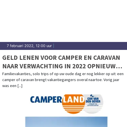
7 februari 2022, 12:00 uur
|
GELD LENEN VOOR CAMPER EN CARAVAN
NAAR VERWACHTING IN 2022 OPNIEUW
POPULAIR
Familievakanties, solo trips of op uw oude dag er nog lekker op uit: een
camper of caravan brengt vakantiegangers overal naartoe. Vorig jaar
was een [...]