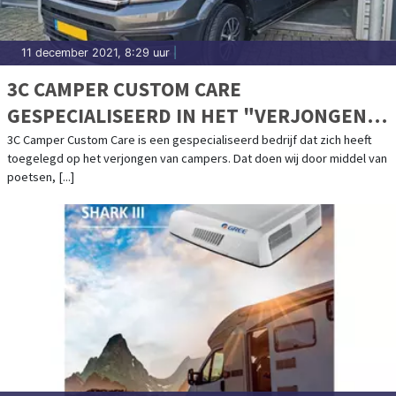
11 december 2021, 8:29 uur
|
3C CAMPER CUSTOM CARE
GESPECIALISEERD IN HET "VERJONGEN"
VAN CAMPERS
3C Camper Custom Care is een gespecialiseerd bedrijf dat zich heeft
toegelegd op het verjongen van campers. Dat doen wij door middel van
poetsen, [...]