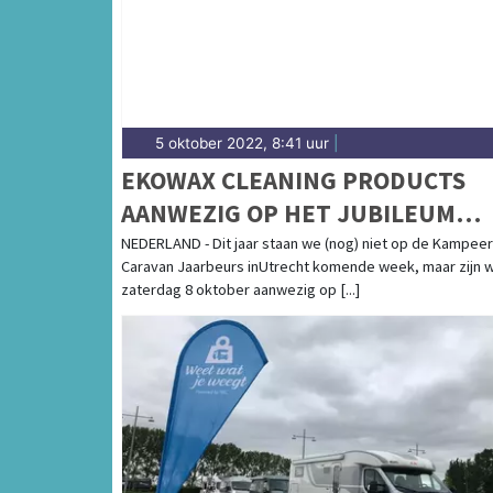
5 oktober 2022, 8:41 uur
|
EKOWAX CLEANING PRODUCTS
AANWEZIG OP HET JUBILEUM
WEEKEND VAN
NEDERLAND - Dit jaar staan we (nog) niet op de Kampeer
Caravan Jaarbeurs inUtrecht komende week, maar zijn 
CAMPERCLUBNEDERLAND
zaterdag 8 oktober aanwezig op [...]