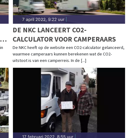
7 april 2022, 9:22 uur
|
DE NKC LANCEERT CO2-
IS
CALCULATOR VOOR CAMPERAARS
in
De NKC heeft op de website een CO2-calculator gelanceerd,
waarmee camperaars kunnen berekenen wat de CO2-
uitstoot is van een camperreis. In de [...]
17 februari 2022, 8:55 uur
|