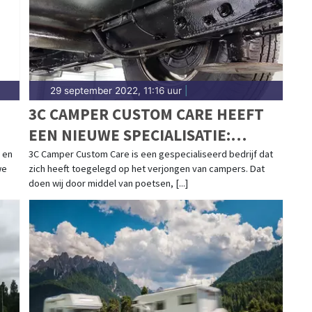
29 september 2022, 11:16 uur
|
3C CAMPER CUSTOM CARE HEEFT
EEN NIEUWE SPECIALISATIE:
BODEMBESCHERMING
 en
3C Camper Custom Care is een gespecialiseerd bedrijf dat
we
zich heeft toegelegd op het verjongen van campers. Dat
doen wij door middel van poetsen, [...]