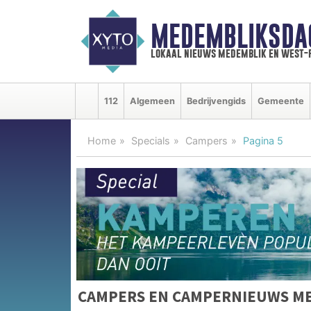
MEDEMBLIKSDA
lokaal nieuws medemblik en west-
112
Algemeen
Bedrijvengids
Gemeente
Home
Specials
Campers
Pagina 5
CAMPERS EN CAMPERNIEUWS M