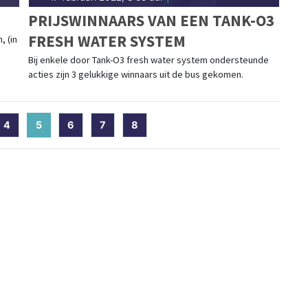
PRIJSWINNAARS VAN EEN TANK-O3
FRESH WATER SYSTEM
, (in
Bij enkele door Tank-O3 fresh water system ondersteunde
acties zijn 3 gelukkige winnaars uit de bus gekomen.
4
5
(current)
6
7
8