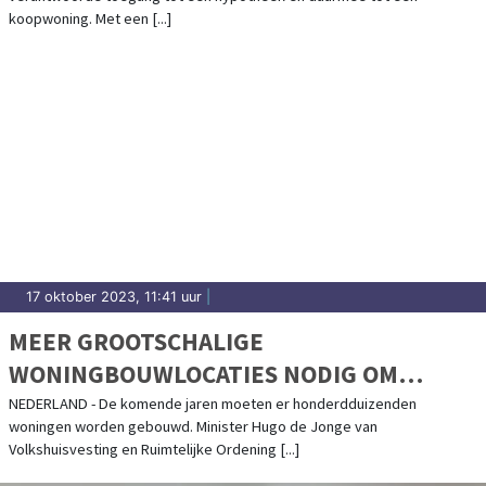
koopwoning. Met een [...]
17 oktober 2023, 11:41 uur
|
MEER GROOTSCHALIGE
WONINGBOUWLOCATIES NODIG OM
TOEKOMSTIG WONINGTEKORT OP TE
NEDERLAND - De komende jaren moeten er honderdduizenden
woningen worden gebouwd. Minister Hugo de Jonge van
LOSSEN
Volkshuisvesting en Ruimtelijke Ordening [...]