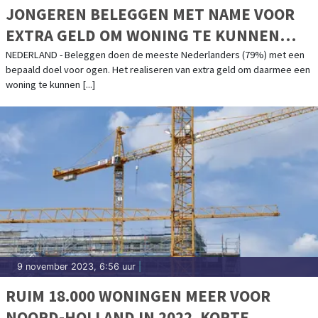
JONGEREN BELEGGEN MET NAME VOOR
EXTRA GELD OM WONING TE KUNNEN
KOPEN
NEDERLAND - Beleggen doen de meeste Nederlanders (79%) met een
bepaald doel voor ogen. Het realiseren van extra geld om daarmee een
woning te kunnen [...]
9 november 2023, 6:56 uur
|
RUIM 18.000 WONINGEN MEER VOOR
NOORD-HOLLAND IN 2022, KORTE