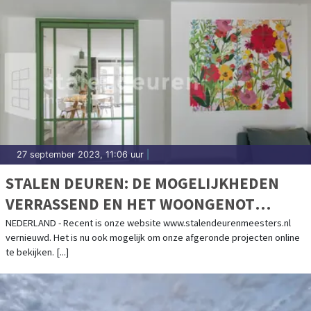
27 september 2023, 11:06 uur
|
STALEN DEUREN: DE MOGELIJKHEDEN
VERRASSEND EN HET WOONGENOT
VERBLUFFEND
NEDERLAND - Recent is onze website www.stalendeurenmeesters.nl
vernieuwd. Het is nu ook mogelijk om onze afgeronde projecten online
te bekijken. [...]