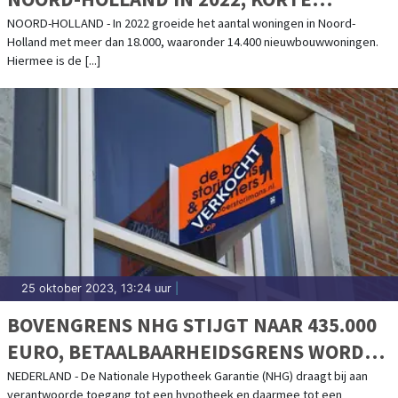
TERMIJN VERDERE TOENAME
NOORD-HOLLAND - In 2022 groeide het aantal woningen in Noord-
Holland met meer dan 18.000, waaronder 14.400 nieuwbouwwoningen.
WONINGTEKORT VERWACHT
Hiermee is de [...]
25 oktober 2023, 13:24 uur
|
BOVENGRENS NHG STIJGT NAAR 435.000
EURO, BETAALBAARHEIDSGRENS WORDT
390.000 EURO
NEDERLAND - De Nationale Hypotheek Garantie (NHG) draagt bij aan
verantwoorde toegang tot een hypotheek en daarmee tot een