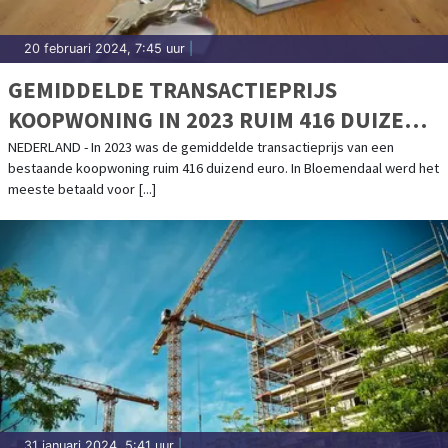
20 februari 2024, 7:45 uur
|
GEMIDDELDE TRANSACTIEPRIJS
KOOPWONING IN 2023 RUIM 416 DUIZEND
EURO
NEDERLAND - In 2023 was de gemiddelde transactieprijs van een
bestaande koopwoning ruim 416 duizend euro. In Bloemendaal werd het
meeste betaald voor [...]
31 januari 2024, 5:41 uur
|