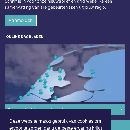
Schrijf je in voor onze nieuwsbrief en krijg wekelijks een
samenvatting van alle gebeurtenissen uit jouw regio.
Aanmelden
ONLINE DAGBLADEN
Overige dagbladen in de regio
Deze website maakt gebruik van cookies om
Algemene voorwaarden
ervoor te zorgen dat u de beste ervaring krijgt