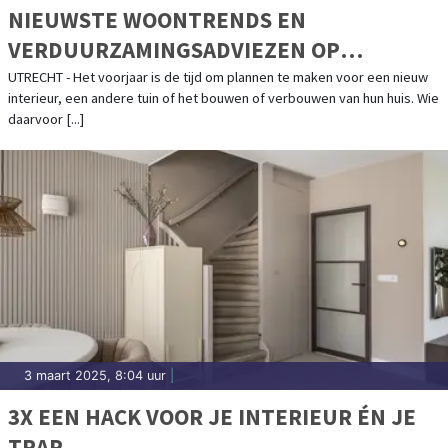
NIEUWSTE WOONTRENDS EN
VERDUURZAMINGSADVIEZEN OP
VOORJAARSEDITIE BEURS EIGEN HUIS
UTRECHT - Het voorjaar is de tijd om plannen te maken voor een nieuw
interieur, een andere tuin of het bouwen of verbouwen van hun huis. Wie
daarvoor [...]
3 maart 2025, 8:04 uur
|
3X EEN HACK VOOR JE INTERIEUR ÉN JE
TRAP