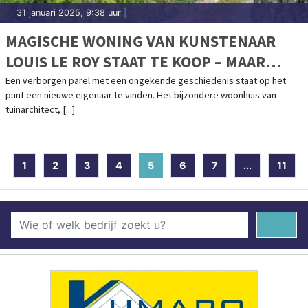
31 januari 2025, 9:38 uur
|
MAGISCHE WONING VAN KUNSTENAAR
LOUIS LE ROY STAAT TE KOOP – MAAR
VOOR HOE LANG?
Een verborgen parel met een ongekende geschiedenis staat op het
punt een nieuwe eigenaar te vinden. Het bijzondere woonhuis van
tuinarchitect, [...]
1
2
3
4
5
(current)
6
7
...
11