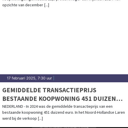
opzichte van december [...]
17 februari 2025, 7:30 uur
|
GEMIDDELDE TRANSACTIEPRIJS
BESTAANDE KOOPWONING 451 DUIZEND
EURO IN 2024
NEDERLAND - In 2024 was de gemiddelde transactieprijs van een
bestaande koopwoning 451 duizend euro. In het Noord-Hollandse Laren
werd bij de verkoop [...]