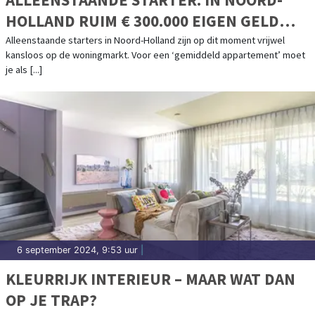
HOLLAND RUIM € 300.000 EIGEN GELD
NODIG VOOR EEN APPARTEMENT
Alleenstaande starters in Noord-Holland zijn op dit moment vrijwel
kansloos op de woningmarkt. Voor een ‘gemiddeld appartement’ moet
je als [...]
6 september 2024, 9:53 uur
|
KLEURRIJK INTERIEUR – MAAR WAT DAN
OP JE TRAP?