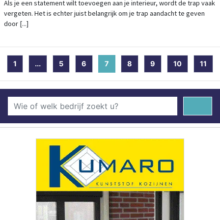
Als je een statement wilt toevoegen aan je interieur, wordt de trap vaak
vergeten. Het is echter juist belangrijk om je trap aandacht te geven
door [...]
1
...
5
6
7
(current)
8
9
10
11