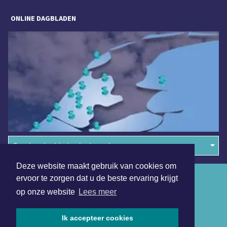
ONLINE DAGBLADEN
Overige dagbladen in de regio
Deze website maakt gebruik van cookies om
Algemene voorwaarden
ervoor te zorgen dat u de beste ervaring krijgt
op onze website
Lees meer
Disclaimer
Privacy Statement
Ik accepteer cookies