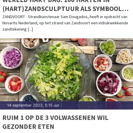
(HART)ZANDSCULPTUUR ALS SYMBOOL
VOOR IMPACT HART- EN VAATZIEKTEN IN
ZANDVOORT - Strandkunstenaar Sam Dougados, heeft in opdracht van
Novartis Nederland, op het strand van Zandvoort een indrukwekkende
NEDERLAND
zandtekening [...]
14 september 2023, 5:15 uur
|
RUIM 1 OP DE 3 VOLWASSENEN WIL
GEZONDER ETEN