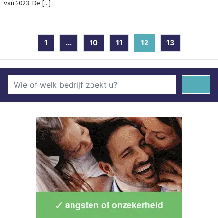
van 2023. De [...]
1
...
10
11
12
(current)
13