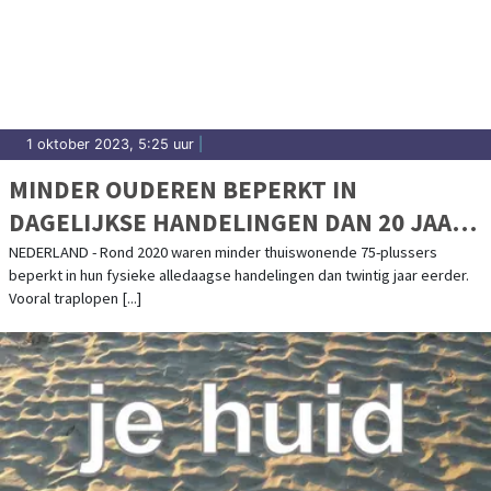
1 oktober 2023, 5:25 uur
|
MINDER OUDEREN BEPERKT IN
DAGELIJKSE HANDELINGEN DAN 20 JAAR
GELEDEN
NEDERLAND - Rond 2020 waren minder thuiswonende 75-plussers
beperkt in hun fysieke alledaagse handelingen dan twintig jaar eerder.
Vooral traplopen [...]