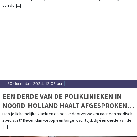
BERKELEY
van de [...]
30 december 2024, 12:02 uur
|
EEN DERDE VAN DE POLIKLINIEKEN IN
NOORD-HOLLAND HAALT AFGESPROKEN
NORM WACHTTIJDEN NIET
Heb je lichamelijke klachten en ben je doorverwezen naar een medisch
specialist? Reken dan wel op een lange wachttijd. Bij één derde van de
[...]