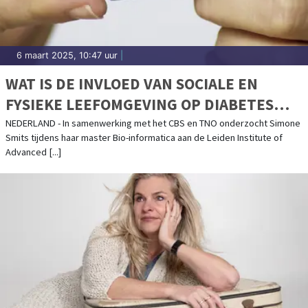
6 maart 2025, 10:47 uur
|
WAT IS DE INVLOED VAN SOCIALE EN
FYSIEKE LEEFOMGEVING OP DIABETES
TYPE 2?
NEDERLAND - In samenwerking met het CBS en TNO onderzocht Simone
Smits tijdens haar master Bio-informatica aan de Leiden Institute of
Advanced [...]