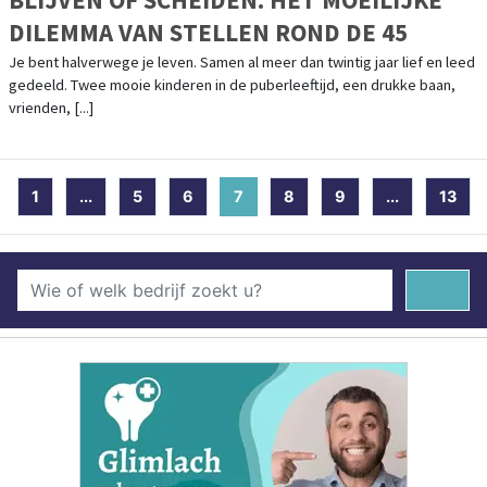
DILEMMA VAN STELLEN ROND DE 45
Je bent halverwege je leven. Samen al meer dan twintig jaar lief en leed
gedeeld. Twee mooie kinderen in de puberleeftijd, een drukke baan,
vrienden, [...]
1
...
5
6
7
(current)
8
9
...
13