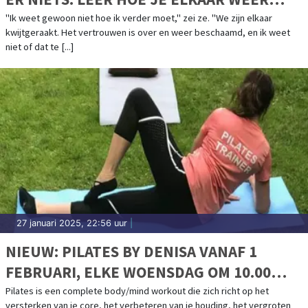
KUNT VERTROUWEN EN BEGRIJPEN
"Ik weet gewoon niet hoe ik verder moet," zei ze. "We zijn elkaar
kwijtgeraakt. Het vertrouwen is over en weer beschaamd, en ik weet
niet of dat te [...]
27 januari 2025, 22:56 uur
|
NIEUW: PILATES BY DENISA VANAF 1
FEBRUARI, ELKE WOENSDAG OM 10.00
UUR EN OM 11.00 UUR IN BERGEN, DE
Pilates is een complete body/mind workout die zich richt op het
versterken van je core, het verbeteren van je houding, het vergroten