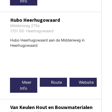
Info
Hubo Heerhugowaard
Middenweg 275a
1701 GD Heerhugowaard
Hubo Heerhugowaard aan de Middenweg in
Heerhugowaard
Meer
Route
Website
Info
Van Keulen Hout en Bouwmaterialen