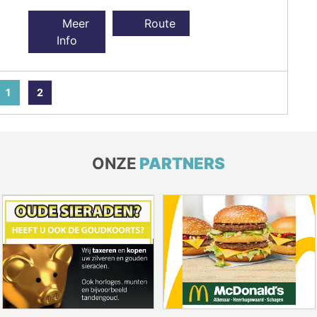
Meer
Route
Info
1
2
ONZE
PARTNERS