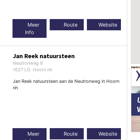
Meer
Route
Website
Info
Jan Reek natuursteen
Neutronweg 9
1627 LG Hoorn nh
Jan Reek natuursteen aan de Neutronweg in Hoorn
nh
Meer
Route
Website