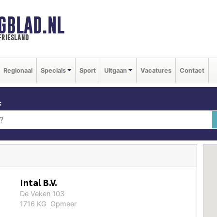
GBLAD.NL
friesland
Regionaal
Specials
Sport
Uitgaan
Vacatures
Contact
:
Intal B.V.
De Veken 103
1716 KG Opmeer