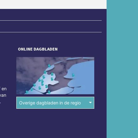
ONLINE DAGBLADEN
f en
van
.
Overige dagbladen in de regio