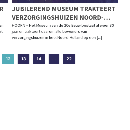
R
JUBILEREND MUSEUM TRAKTEERT
VERZORGINGSHUIZEN NOORD-
HOLLAND
en
HOORN – Het Museum van de 20e Eeuw bestaat al weer 30
et
jaar en trakteert daarom alle bewoners van
verzorgingshuizen in heel Noord-Holland op een [...]
12
(current)
13
14
...
22