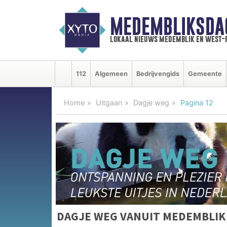
MEDEMBLIKSDA
lokaal nieuws medemblik en west-
112
Algemeen
Bedrijvengids
Gemeente
Home
Uitgaan
Dagje weg
Pagina 12
DAGJE WEG VANUIT MEDEMBLIK