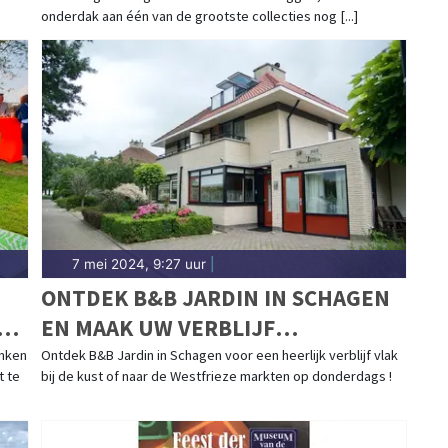
onderdak aan één van de grootste collecties nog [...]
7 mei 2024, 9:27 uur
|
ONTDEK B&B JARDIN IN SCHAGEN
D
EN MAAK UW VERBLIJF
UM!
ONVERGETELIJK
enken
Ontdek B&B Jardin in Schagen voor een heerlijk verblijf vlak
t te
bij de kust of naar de Westfrieze markten op donderdags !