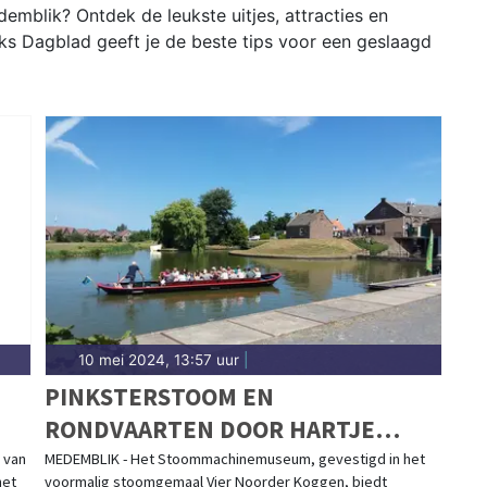
mblik? Ontdek de leukste uitjes, attracties en
s Dagblad geeft je de beste tips voor een geslaagd
10 mei 2024, 13:57 uur
|
PINKSTERSTOOM EN
RONDVAARTEN DOOR HARTJE
MEDEMBLIK EN OMGEVING
 van
MEDEMBLIK - Het Stoommachinemuseum, gevestigd in het
het
voormalig stoomgemaal Vier Noorder Koggen, biedt