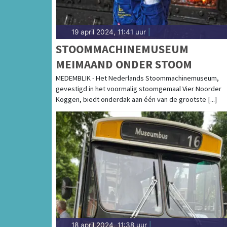
19 april 2024, 11:41 uur
|
STOOMMACHINEMUSEUM
MEIMAAND ONDER STOOM
MEDEMBLIK - Het Nederlands Stoommachinemuseum,
gevestigd in het voormalig stoomgemaal Vier Noorder
Koggen, biedt onderdak aan één van de grootste [...]
18 april 2024, 11:38 uur
|