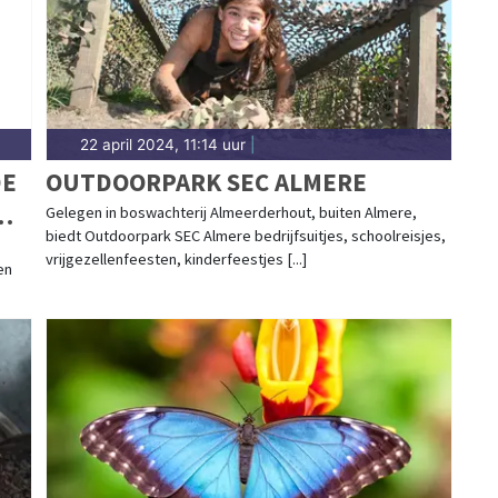
22 april 2024, 11:14 uur
|
DE
OUTDOORPARK SEC ALMERE
Gelegen in boswachterij Almeerderhout, buiten Almere,
biedt Outdoorpark SEC Almere bedrijfsuitjes, schoolreisjes,
vrijgezellenfeesten, kinderfeestjes [...]
en