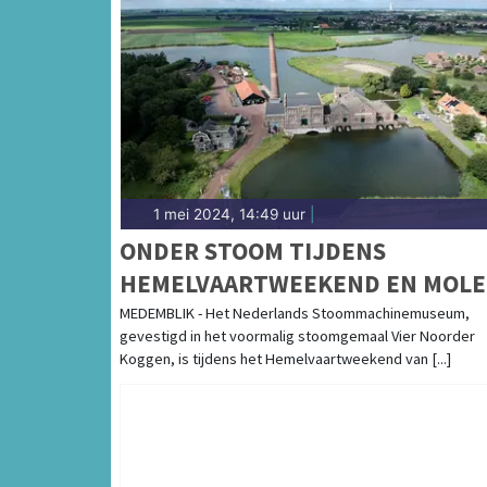
1 mei 2024, 14:49 uur
|
ONDER STOOM TIJDENS
HEMELVAARTWEEKEND EN MOLE
EN GEMALENWEEKEND
MEDEMBLIK - Het Nederlands Stoommachinemuseum,
gevestigd in het voormalig stoomgemaal Vier Noorder
Koggen, is tijdens het Hemelvaartweekend van [...]