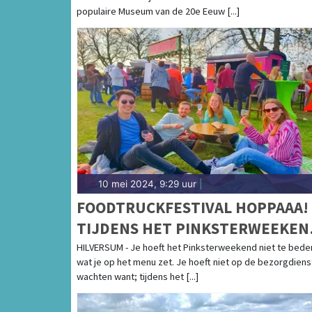
populaire Museum van de 20e Eeuw [...]
10 mei 2024, 9:29 uur
|
FOODTRUCKFESTIVAL HOPPAAA!
TIJDENS HET PINKSTERWEEKEN
IN HET DUDOKPARK IN HILVERS
HILVERSUM - Je hoeft het Pinksterweekend niet te bed
wat je op het menu zet. Je hoeft niet op de bezorgdiens
wachten want; tijdens het [...]