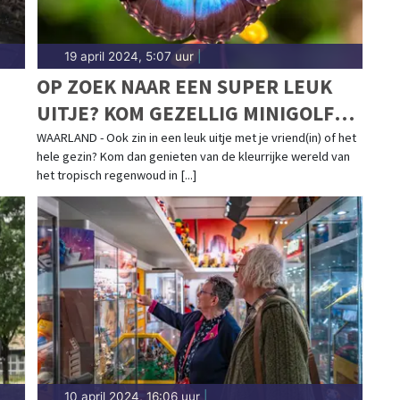
19 april 2024, 5:07 uur
|
OP ZOEK NAAR EEN SUPER LEUK
UITJE? KOM GEZELLIG MINIGOLFEN
OF WANDEL TUSSEN DE MOOISTE
WAARLAND - Ook zin in een leuk uitje met je vriend(in) of het
hele gezin? Kom dan genieten van de kleurrijke wereld van
VLINDERS IN VLINDORADO
het tropisch regenwoud in [...]
10 april 2024, 16:06 uur
|