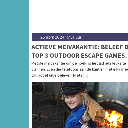
25 april 2024, 5:51 uur
|
ACTIEVE MEIVAKANTIE: BELEEF 
TOP 3 OUTDOOR ESCAPE GAMES
VOOR HET HELE GEZIN!
Met de meivakantie om de hoek, is het tijd iets leuks te
plannen. Even die telefoons aan de kant en met elkaar e
tof, actief uitje beleven. Niets [...]