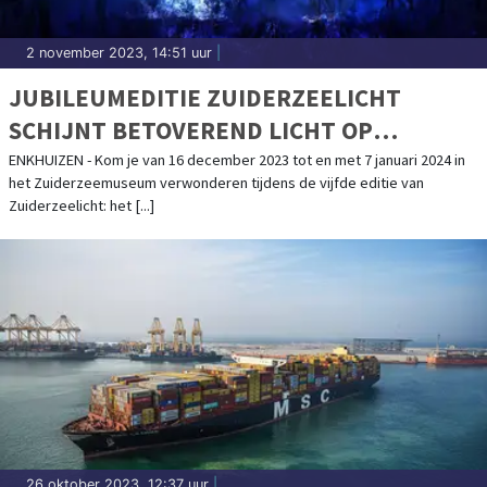
2 november 2023, 14:51 uur
|
JUBILEUMEDITIE ZUIDERZEELICHT
SCHIJNT BETOVEREND LICHT OP
VOLENDAM
ENKHUIZEN - Kom je van 16 december 2023 tot en met 7 januari 2024 in
het Zuiderzeemuseum verwonderen tijdens de vijfde editie van
Zuiderzeelicht: het [...]
26 oktober 2023, 12:37 uur
|