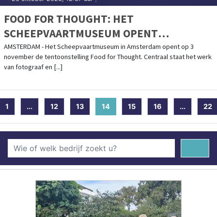
FOOD FOR THOUGHT: HET
SCHEEPVAARTMUSEUM OPENT
TENTOONSTELLING OVER DE VERBORGEN
AMSTERDAM - Het Scheepvaartmuseum in Amsterdam opent op 3
november de tentoonstelling Food for Thought. Centraal staat het werk
WERELD ACHTER ONS VOEDSEL
van fotograaf en [...]
1
...
12
13
14
(current)
15
16
...
22