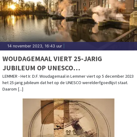
14 november 2023, 16:43 uur
|
WOUDAGEMAAL VIERT 25-JARIG
JUBILEUM OP UNESCO
WERELDERFGOEDLIJST
LEMMER - Het Ir. D.F. Woudagemaal in Lemmer viert op 5 december 2023
het 25-jarig jubileum dat het op de UNESCO werelderfgoedlijst staat.
Daarom [...]