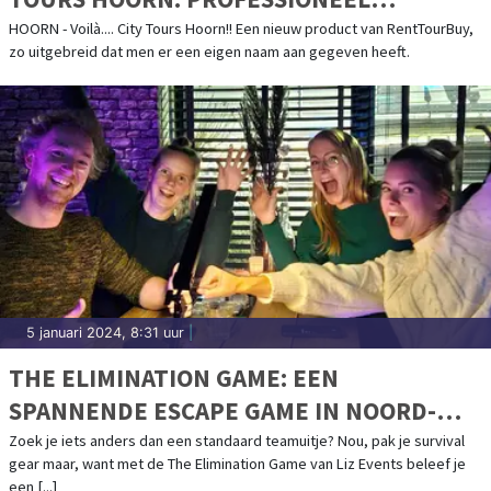
BEGELEIDE TOURS DOOR HOORN EN
HOORN - Voilà.... City Tours Hoorn!! Een nieuw product van RentTourBuy,
zo uitgebreid dat men er een eigen naam aan gegeven heeft.
WEST-FRIESLAND
5 januari 2024, 8:31 uur
|
THE ELIMINATION GAME: EEN
SPANNENDE ESCAPE GAME IN NOORD-
HOLLAND
Zoek je iets anders dan een standaard teamuitje? Nou, pak je survival
gear maar, want met de The Elimination Game van Liz Events beleef je
een [...]