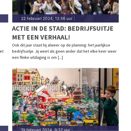
22 februari 2024, 13:56 uur
|
ACTIE IN DE STAD: BEDRIJFSUITJE
MET EEN VERHAAL!
Ook dit jaar staat hij alweer op de planning: het jaarlijkse
et
bedrijfsuitje. Jij weet als geen ander dat het elke keer weer
een flinke uitdaging is om [...]
19 februari 2024, 9:32 uur
|