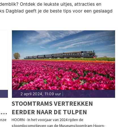
mblik? Ontdek de leukste uitjes, attracties en
s Dagblad geeft je de beste tips voor een geslaagd
2 april 2024, 11:09 uur
|
STOOMTRAMS VERTREKKEN
II
EERDER NAAR DE TULPEN
onze
HOORN - In het voorjaar van 2024 rijden de
stoomlocomotieven van de Museumstoomtram Hoorn-