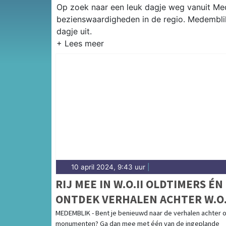
Op zoek naar een leuk dagje weg vanuit Mede
bezienswaardigheden in de regio. Medemblik
dagje uit.
10 april 2024, 9:43 uur
|
RIJ MEE IN W.O.II OLDTIMERS ÉN
ONTDEK VERHALEN ACHTER W.O.
MONUMENTEN!
MEDEMBLIK - Bent je benieuwd naar de verhalen achter 
monumenten? Ga dan mee met één van de ingeplande