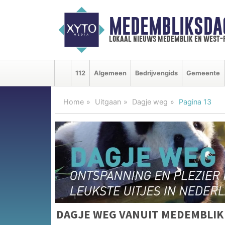
MEDEMBLIKSDA
lokaal nieuws medemblik en west-
112
Algemeen
Bedrijvengids
Gemeente
Home
Uitgaan
Dagje weg
Pagina 13
DAGJE WEG VANUIT MEDEMBLIK