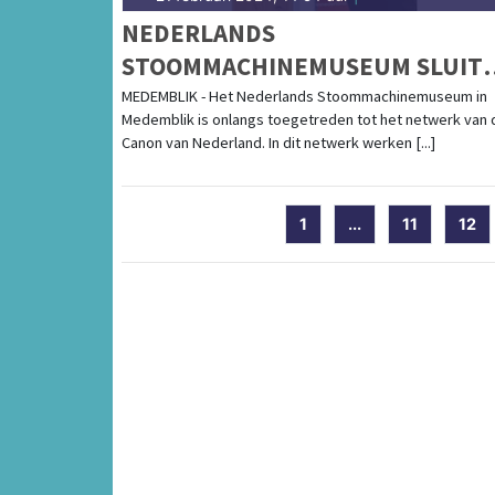
NEDERLANDS
STOOMMACHINEMUSEUM SLUIT
AAN BIJ HET NETWERK VAN DE
MEDEMBLIK - Het Nederlands Stoommachinemuseum in
Medemblik is onlangs toegetreden tot het netwerk van 
CANON VAN NEDERLAND
Canon van Nederland. In dit netwerk werken [...]
1
...
11
12