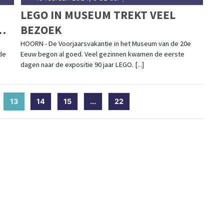
LEGO IN MUSEUM TREKT VEEL
BEZOEK
HOORN - De Voorjaarsvakantie in het Museum van de 20e
de
Eeuw begon al goed. Veel gezinnen kwamen de eerste
dagen naar de expositie 90 jaar LEGO. [...]
13
(current)
14
15
...
22