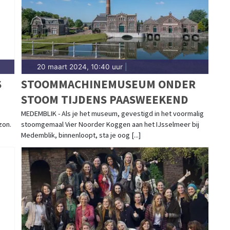
20 maart 2024, 10:40 uur
|
S
STOOMMACHINEMUSEUM ONDER
STOOM TIJDENS PAASWEEKEND
MEDEMBLIK - Als je het museum, gevestigd in het voormalig
zon.
stoomgemaal Vier Noorder Koggen aan het IJsselmeer bij
Medemblik, binnenloopt, sta je oog [...]